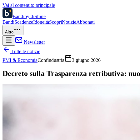
Vai al contenuto principale
Bandi
by diShine
Bandi
Scadenze
Idoneità
Scopri
Notizie
Abbonati
Altro
Newsletter
Tutte le notizie
PMI & Economia
Confindustria
3 giugno 2026
Decreto sulla Trasparenza retributiva: nuov