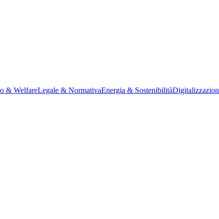
ro & Welfare
Legale & Normativa
Energia & Sostenibilità
Digitalizzazio