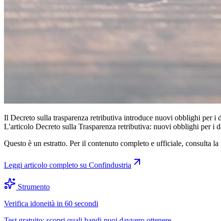
Il Decreto sulla trasparenza retributiva introduce nuovi obblighi per i dat
L'articolo Decreto sulla Trasparenza retributiva: nuovi obblighi per i
Questo è un estratto. Per il contenuto completo e ufficiale, consulta la 
Leggi articolo completo su
Confindustria
Strumento
Verifica idoneità in 60 secondi
Test gratuito: scopri quali bandi puoi davvero ottenere.