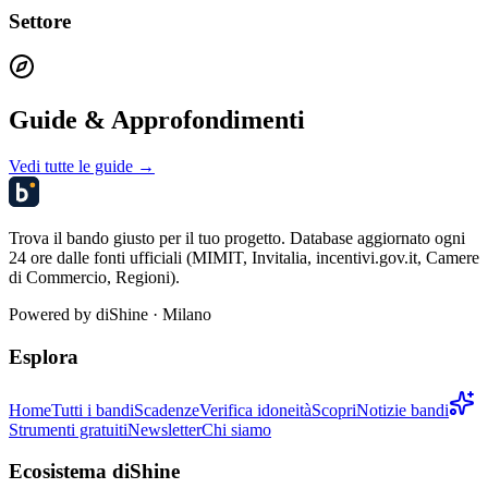
Settore
Guide & Approfondimenti
Vedi tutte le guide →
Trova il bando giusto per il tuo progetto. Database aggiornato ogni
24 ore dalle fonti ufficiali (MIMIT, Invitalia, incentivi.gov.it, Camere
di Commercio, Regioni).
Powered by
diShine
· Milano
Esplora
Home
Tutti i bandi
Scadenze
Verifica idoneità
Scopri
Notizie bandi
Strumenti gratuiti
Newsletter
Chi siamo
Ecosistema diShine