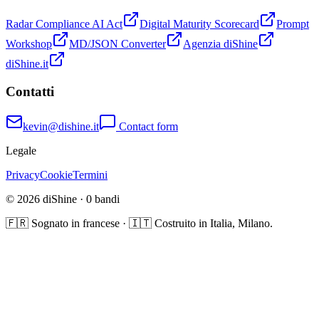
Radar Compliance AI Act
Digital Maturity Scorecard
Prompt
Workshop
MD/JSON Converter
Agenzia diShine
diShine.it
Contatti
kevin@dishine.it
Contact form
Legale
Privacy
Cookie
Termini
© 2026 diShine ·
0
bandi
🇫🇷 Sognato in francese · 🇮🇹 Costruito in Italia, Milano.