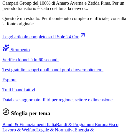
Campari Group del 100% di Amaro Averna e Zedda Piras. Per un
periodo transitorio è stata costituita la newco...
Questo è un estratto. Per il contenuto completo e ufficiale, consulta
la fonte originale.
Leggi articolo completo su
Il Sole 24 Ore
Strumento
Verifica idoneità in 60 secondi
Test gratuito: scopri quali bandi puoi davvero ottenere.
Esplora
Tutti i bandi attivi
Database aggiornato, filtri per regione, settore e dimensione.
Sfoglia per tema
Bandi & Finanziamenti Italia
Bandi & Programmi Europa
Fisco,
Lavoro & Welfare
Legale & Normativa
Energia &