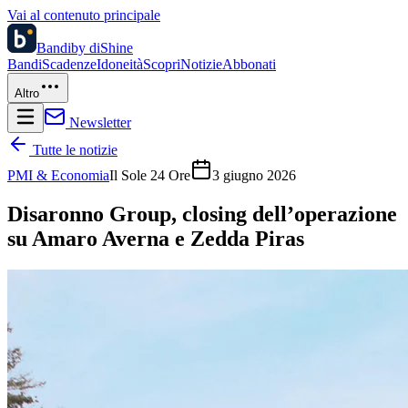
Vai al contenuto principale
Bandi
by diShine
Bandi
Scadenze
Idoneità
Scopri
Notizie
Abbonati
Altro
Newsletter
Tutte le notizie
PMI & Economia
Il Sole 24 Ore
3 giugno 2026
Disaronno Group, closing dell’operazione
su Amaro Averna e Zedda Piras