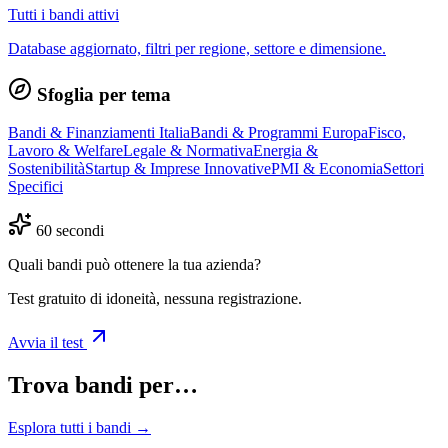
Tutti i bandi attivi
Database aggiornato, filtri per regione, settore e dimensione.
Sfoglia per tema
Bandi & Finanziamenti Italia
Bandi & Programmi Europa
Fisco,
Lavoro & Welfare
Legale & Normativa
Energia &
Sostenibilità
Startup & Imprese Innovative
PMI & Economia
Settori
Specifici
60 secondi
Quali bandi può ottenere la tua azienda?
Test gratuito di idoneità, nessuna registrazione.
Avvia il test
Trova bandi per…
Esplora tutti i bandi →