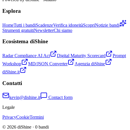
Esplora
Home
Tutti i bandi
Scadenze
Verifica idoneità
Scopri
Notizie bandi
Strumenti gratuiti
Newsletter
Chi siamo
Ecosistema diShine
Radar Compliance AI Act
Digital Maturity Scorecard
Prompt
Workshop
MD/JSON Converter
Agenzia diShine
diShine.it
Contatti
kevin@dishine.it
Contact form
Legale
Privacy
Cookie
Termini
© 2026 diShine ·
0
bandi