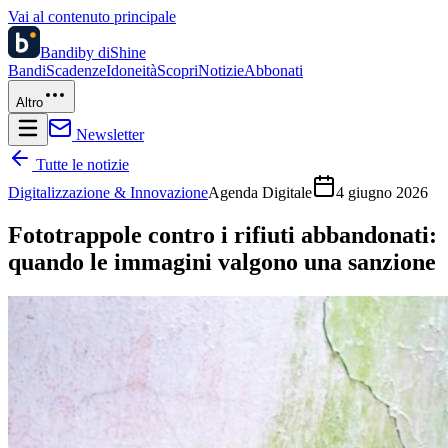
Vai al contenuto principale
Bandi
by diShine
Bandi
Scadenze
Idoneità
Scopri
Notizie
Abbonati
Altro
Newsletter
Tutte le notizie
Digitalizzazione & Innovazione
Agenda Digitale
4 giugno 2026
Fototrappole contro i rifiuti abbandonati:
quando le immagini valgono una sanzione