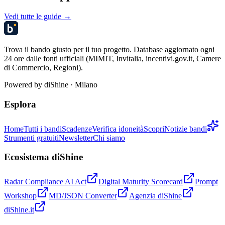
Vedi tutte le guide →
Trova il bando giusto per il tuo progetto. Database aggiornato ogni
24 ore dalle fonti ufficiali (MIMIT, Invitalia, incentivi.gov.it, Camere
di Commercio, Regioni).
Powered by
diShine
· Milano
Esplora
Home
Tutti i bandi
Scadenze
Verifica idoneità
Scopri
Notizie bandi
Strumenti gratuiti
Newsletter
Chi siamo
Ecosistema diShine
Radar Compliance AI Act
Digital Maturity Scorecard
Prompt
Workshop
MD/JSON Converter
Agenzia diShine
diShine.it