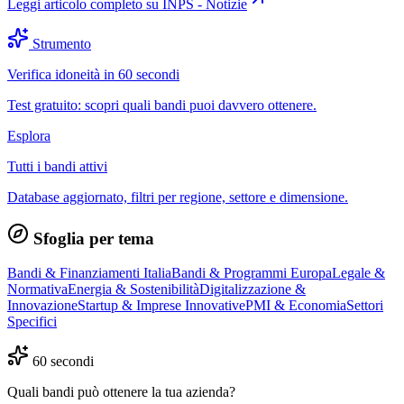
Leggi articolo completo su
INPS - Notizie
Strumento
Verifica idoneità in 60 secondi
Test gratuito: scopri quali bandi puoi davvero ottenere.
Esplora
Tutti i bandi attivi
Database aggiornato, filtri per regione, settore e dimensione.
Sfoglia per tema
Bandi & Finanziamenti Italia
Bandi & Programmi Europa
Legale &
Normativa
Energia & Sostenibilità
Digitalizzazione &
Innovazione
Startup & Imprese Innovative
PMI & Economia
Settori
Specifici
60 secondi
Quali bandi può ottenere la tua azienda?