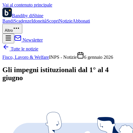
Vai al contenuto principale
Bandi
by diShine
Bandi
Scadenze
Idoneità
Scopri
Notizie
Abbonati
Altro
Newsletter
Tutte le notizie
Fisco, Lavoro & Welfare
INPS - Notizie
6 gennaio 2026
Gli impegni istituzionali dal 1° al 4
giugno