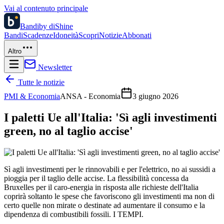
Vai al contenuto principale
Bandi
by diShine
Bandi
Scadenze
Idoneità
Scopri
Notizie
Abbonati
Altro
Newsletter
Tutte le notizie
PMI & Economia
ANSA - Economia
3 giugno 2026
I paletti Ue all'Italia: 'Sì agli investimenti
green, no al taglio accise'
Sì agli investimenti per le rinnovabili e per l'elettrico, no ai sussidi a
pioggia per il taglio delle accise. La flessibilità concessa da
Bruxelles per il caro-energia in risposta alle richieste dell'Italia
coprirà soltanto le spese che favoriscono gli investimenti ma non di
certo quelle non mirate o destinate ad aumentare il consumo e la
dipendenza di combustibili fossili. I TEMPI.