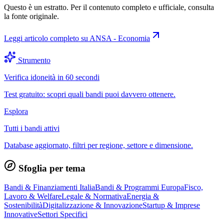
Questo è un estratto. Per il contenuto completo e ufficiale, consulta
la fonte originale.
Leggi articolo completo su
ANSA - Economia
Strumento
Verifica idoneità in 60 secondi
Test gratuito: scopri quali bandi puoi davvero ottenere.
Esplora
Tutti i bandi attivi
Database aggiornato, filtri per regione, settore e dimensione.
Sfoglia per tema
Bandi & Finanziamenti Italia
Bandi & Programmi Europa
Fisco,
Lavoro & Welfare
Legale & Normativa
Energia &
Sostenibilità
Digitalizzazione & Innovazione
Startup & Imprese
Innovative
Settori Specifici