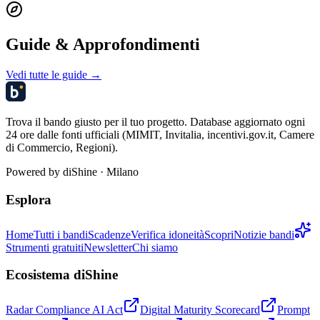
Guide & Approfondimenti
Vedi tutte le guide →
Trova il bando giusto per il tuo progetto. Database aggiornato ogni
24 ore dalle fonti ufficiali (MIMIT, Invitalia, incentivi.gov.it, Camere
di Commercio, Regioni).
Powered by
diShine
· Milano
Esplora
Home
Tutti i bandi
Scadenze
Verifica idoneità
Scopri
Notizie bandi
Strumenti gratuiti
Newsletter
Chi siamo
Ecosistema diShine
Radar Compliance AI Act
Digital Maturity Scorecard
Prompt