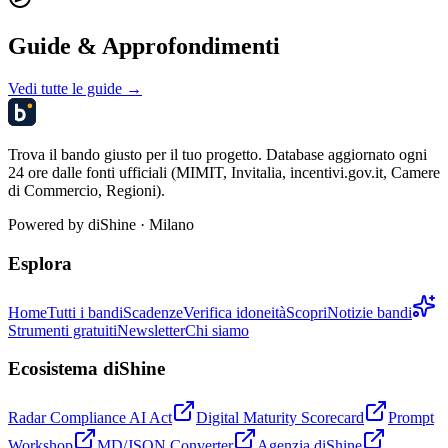
Guide & Approfondimenti
Vedi tutte le guide →
Trova il bando giusto per il tuo progetto. Database aggiornato ogni
24 ore dalle fonti ufficiali (MIMIT, Invitalia, incentivi.gov.it, Camere
di Commercio, Regioni).
Powered by
diShine
· Milano
Esplora
Home
Tutti i bandi
Scadenze
Verifica idoneità
Scopri
Notizie bandi
Strumenti gratuiti
Newsletter
Chi siamo
Ecosistema diShine
Radar Compliance AI Act
Digital Maturity Scorecard
Prompt
Workshop
MD/JSON Converter
Agenzia diShine