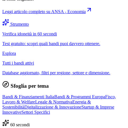
Leggi articolo completo su
ANSA - Economia
Strumento
Verifica idoneità in 60 secondi
Test gratuito: scopri quali bandi puoi davvero ottenere.
Esplora
Tutti i bandi attivi
Database aggiornato, filtri per regione, settore e dimensione.
Sfoglia per tema
Bandi & Finanziamenti Italia
Bandi & Programmi Europa
Fisco,
Lavoro & Welfare
Legale & Normativa
Energia &
Sostenibilità
Digitalizzazione & Innovazione
Startup & Imprese
Innovative
Settori Specifici
60 secondi