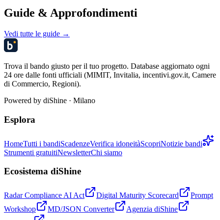
Guide & Approfondimenti
Vedi tutte le guide →
Trova il bando giusto per il tuo progetto. Database aggiornato ogni
24 ore dalle fonti ufficiali (MIMIT, Invitalia, incentivi.gov.it, Camere
di Commercio, Regioni).
Powered by
diShine
· Milano
Esplora
Home
Tutti i bandi
Scadenze
Verifica idoneità
Scopri
Notizie bandi
Strumenti gratuiti
Newsletter
Chi siamo
Ecosistema diShine
Radar Compliance AI Act
Digital Maturity Scorecard
Prompt
Workshop
MD/JSON Converter
Agenzia diShine