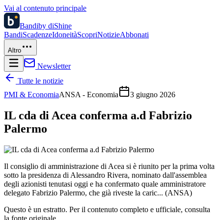
Vai al contenuto principale
Bandi
by diShine
Bandi
Scadenze
Idoneità
Scopri
Notizie
Abbonati
Altro
Newsletter
Tutte le notizie
PMI & Economia
ANSA - Economia
3 giugno 2026
IL cda di Acea conferma a.d Fabrizio
Palermo
Il consiglio di amministrazione di Acea si è riunito per la prima volta
sotto la presidenza di Alessandro Rivera, nominato dall'assemblea
degli azionisti tenutasi oggi e ha confermato quale amministratore
delegato Fabrizio Palermo, che già riveste la caric... (ANSA)
Questo è un estratto. Per il contenuto completo e ufficiale, consulta
la fonte originale.