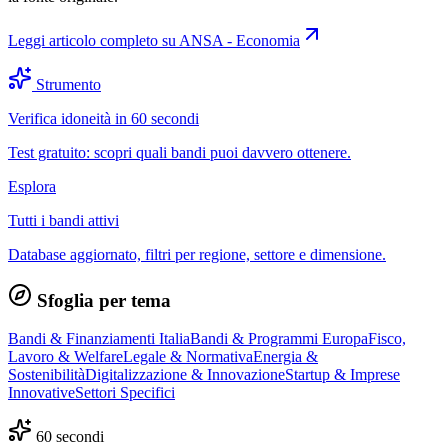
Leggi articolo completo su
ANSA - Economia
Strumento
Verifica idoneità in 60 secondi
Test gratuito: scopri quali bandi puoi davvero ottenere.
Esplora
Tutti i bandi attivi
Database aggiornato, filtri per regione, settore e dimensione.
Sfoglia per tema
Bandi & Finanziamenti Italia
Bandi & Programmi Europa
Fisco,
Lavoro & Welfare
Legale & Normativa
Energia &
Sostenibilità
Digitalizzazione & Innovazione
Startup & Imprese
Innovative
Settori Specifici
60 secondi