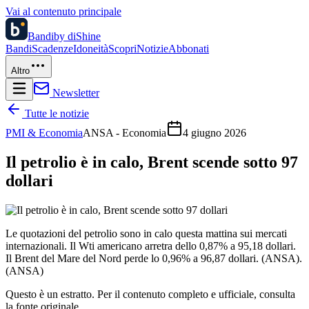
Vai al contenuto principale
Bandi
by diShine
Bandi
Scadenze
Idoneità
Scopri
Notizie
Abbonati
Altro
Newsletter
Tutte le notizie
PMI & Economia
ANSA - Economia
4 giugno 2026
Il petrolio è in calo, Brent scende sotto 97
dollari
Le quotazioni del petrolio sono in calo questa mattina sui mercati
internazionali. Il Wti americano arretra dello 0,87% a 95,18 dollari.
Il Brent del Mare del Nord perde lo 0,96% a 96,87 dollari. (ANSA).
(ANSA)
Questo è un estratto. Per il contenuto completo e ufficiale, consulta
la fonte originale.