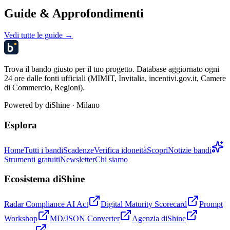
Guide & Approfondimenti
Vedi tutte le guide →
Trova il bando giusto per il tuo progetto. Database aggiornato ogni
24 ore dalle fonti ufficiali (MIMIT, Invitalia, incentivi.gov.it, Camere
di Commercio, Regioni).
Powered by
diShine
· Milano
Esplora
Home
Tutti i bandi
Scadenze
Verifica idoneità
Scopri
Notizie bandi
Strumenti gratuiti
Newsletter
Chi siamo
Ecosistema diShine
Radar Compliance AI Act
Digital Maturity Scorecard
Prompt
Workshop
MD/JSON Converter
Agenzia diShine