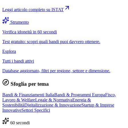
Leggi articolo completo su
ISTAT
Strumento
Verifica idoneità in 60 secondi
Test gratuito: scopri quali bandi puoi davvero ottenere.
Esplora
Tutti i bandi attivi
Database aggiornato, filtri per regione, settore e dimensione.
Sfoglia per tema
Bandi & Finanziamenti Italia
Bandi & Programmi Europa
Fisco,
Lavoro & Welfare
Legale & Normativa
Energia &
Sostenibilità
Digitalizzazione & Innovazione
Startup & Imprese
Innovative
Settori Specifici
60 secondi