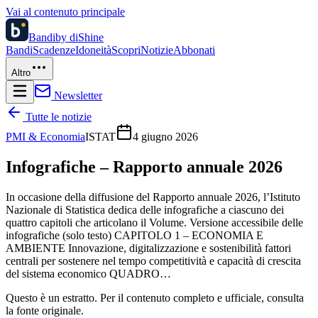
Vai al contenuto principale
Bandi
by diShine
Bandi
Scadenze
Idoneità
Scopri
Notizie
Abbonati
Altro
Newsletter
Tutte le notizie
PMI & Economia
ISTAT
4 giugno 2026
Infografiche – Rapporto annuale 2026
In occasione della diffusione del Rapporto annuale 2026, l’Istituto
Nazionale di Statistica dedica delle infografiche a ciascuno dei
quattro capitoli che articolano il Volume. Versione accessibile delle
infografiche (solo testo) CAPITOLO 1 – ECONOMIA E
AMBIENTE Innovazione, digitalizzazione e sostenibilità fattori
centrali per sostenere nel tempo competitività e capacità di crescita
del sistema economico QUADRO…
Questo è un estratto. Per il contenuto completo e ufficiale, consulta
la fonte originale.