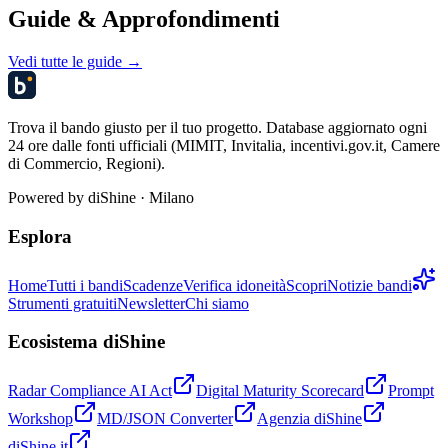
Guide & Approfondimenti
Vedi tutte le guide →
Trova il bando giusto per il tuo progetto. Database aggiornato ogni
24 ore dalle fonti ufficiali (MIMIT, Invitalia, incentivi.gov.it, Camere
di Commercio, Regioni).
Powered by
diShine
· Milano
Esplora
Home
Tutti i bandi
Scadenze
Verifica idoneità
Scopri
Notizie bandi
Strumenti gratuiti
Newsletter
Chi siamo
Ecosistema diShine
Radar Compliance AI Act
Digital Maturity Scorecard
Prompt
Workshop
MD/JSON Converter
Agenzia diShine
diShine.it