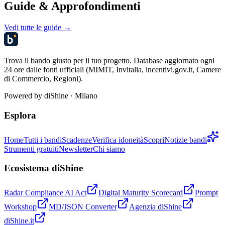
Guide & Approfondimenti
Vedi tutte le guide →
Trova il bando giusto per il tuo progetto. Database aggiornato ogni
24 ore dalle fonti ufficiali (MIMIT, Invitalia, incentivi.gov.it, Camere
di Commercio, Regioni).
Powered by
diShine
· Milano
Esplora
Home
Tutti i bandi
Scadenze
Verifica idoneità
Scopri
Notizie bandi
Strumenti gratuiti
Newsletter
Chi siamo
Ecosistema diShine
Radar Compliance AI Act
Digital Maturity Scorecard
Prompt
Workshop
MD/JSON Converter
Agenzia diShine
diShine.it