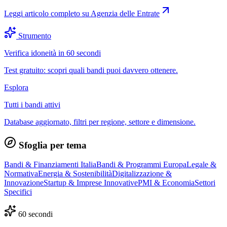
Leggi articolo completo su
Agenzia delle Entrate
Strumento
Verifica idoneità in 60 secondi
Test gratuito: scopri quali bandi puoi davvero ottenere.
Esplora
Tutti i bandi attivi
Database aggiornato, filtri per regione, settore e dimensione.
Sfoglia per tema
Bandi & Finanziamenti Italia
Bandi & Programmi Europa
Legale &
Normativa
Energia & Sostenibilità
Digitalizzazione &
Innovazione
Startup & Imprese Innovative
PMI & Economia
Settori
Specifici
60 secondi