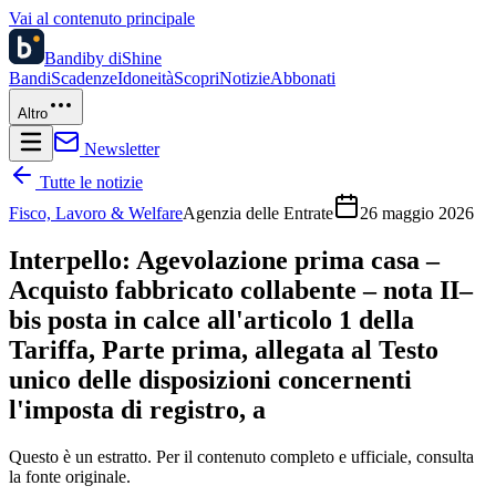
Vai al contenuto principale
Bandi
by diShine
Bandi
Scadenze
Idoneità
Scopri
Notizie
Abbonati
Altro
Newsletter
Tutte le notizie
Fisco, Lavoro & Welfare
Agenzia delle Entrate
26 maggio 2026
Interpello: Agevolazione prima casa –
Acquisto fabbricato collabente – nota II–
bis posta in calce all'articolo 1 della
Tariffa, Parte prima, allegata al Testo
unico delle disposizioni concernenti
l'imposta di registro, a
Questo è un estratto. Per il contenuto completo e ufficiale, consulta
la fonte originale.