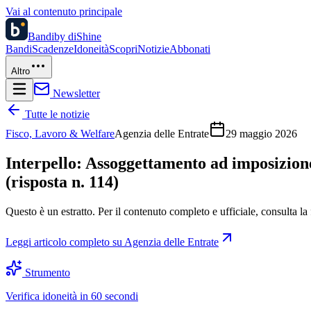
Vai al contenuto principale
Bandi
by diShine
Bandi
Scadenze
Idoneità
Scopri
Notizie
Abbonati
Altro
Newsletter
Tutte le notizie
Fisco, Lavoro & Welfare
Agenzia delle Entrate
29 maggio 2026
Interpello: Assoggettamento ad imposizione 
(risposta n. 114)
Questo è un estratto. Per il contenuto completo e ufficiale, consulta la 
Leggi articolo completo su
Agenzia delle Entrate
Strumento
Verifica idoneità in 60 secondi