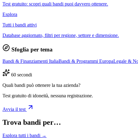
Test gratuito: scopri quali bandi puoi davvero ottenere.
Esplora
Tutti i bandi attivi
Database aggiornato, filtri per regione, settore e dimensione.
Sfoglia per tema
Bandi & Finanziamenti Italia
Bandi & Programmi Europa
Legale & No
60 secondi
Quali bandi può ottenere la tua azienda?
Test gratuito di idoneità, nessuna registrazione.
Avvia il test
Trova bandi per…
Esplora tutti i bandi →