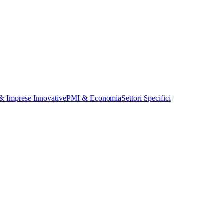
 & Imprese Innovative
PMI & Economia
Settori Specifici