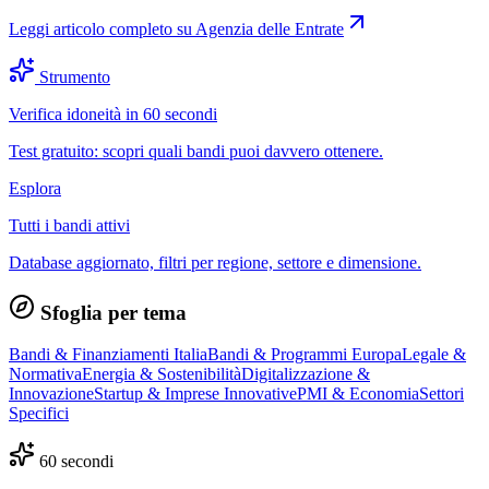
Leggi articolo completo su
Agenzia delle Entrate
Strumento
Verifica idoneità in 60 secondi
Test gratuito: scopri quali bandi puoi davvero ottenere.
Esplora
Tutti i bandi attivi
Database aggiornato, filtri per regione, settore e dimensione.
Sfoglia per tema
Bandi & Finanziamenti Italia
Bandi & Programmi Europa
Legale &
Normativa
Energia & Sostenibilità
Digitalizzazione &
Innovazione
Startup & Imprese Innovative
PMI & Economia
Settori
Specifici
60 secondi