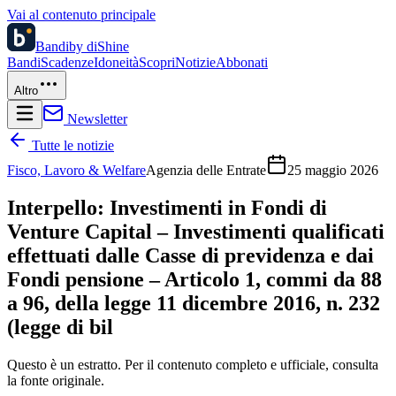
Vai al contenuto principale
Bandi
by diShine
Bandi
Scadenze
Idoneità
Scopri
Notizie
Abbonati
Altro
Newsletter
Tutte le notizie
Fisco, Lavoro & Welfare
Agenzia delle Entrate
25 maggio 2026
Interpello: Investimenti in Fondi di
Venture Capital – Investimenti qualificati
effettuati dalle Casse di previdenza e dai
Fondi pensione – Articolo 1, commi da 88
a 96, della legge 11 dicembre 2016, n. 232
(legge di bil
Questo è un estratto. Per il contenuto completo e ufficiale, consulta
la fonte originale.