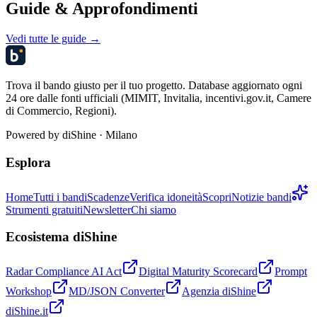
Guide & Approfondimenti
Vedi tutte le guide →
Trova il bando giusto per il tuo progetto. Database aggiornato ogni
24 ore dalle fonti ufficiali (MIMIT, Invitalia, incentivi.gov.it, Camere
di Commercio, Regioni).
Powered by
diShine
· Milano
Esplora
Home
Tutti i bandi
Scadenze
Verifica idoneità
Scopri
Notizie bandi
Strumenti gratuiti
Newsletter
Chi siamo
Ecosistema diShine
Radar Compliance AI Act
Digital Maturity Scorecard
Prompt
Workshop
MD/JSON Converter
Agenzia diShine
diShine.it