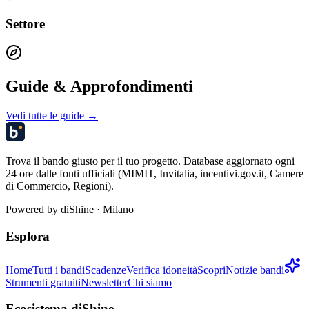
Settore
Guide & Approfondimenti
Vedi tutte le guide →
Trova il bando giusto per il tuo progetto. Database aggiornato ogni
24 ore dalle fonti ufficiali (MIMIT, Invitalia, incentivi.gov.it, Camere
di Commercio, Regioni).
Powered by
diShine
· Milano
Esplora
Home
Tutti i bandi
Scadenze
Verifica idoneità
Scopri
Notizie bandi
Strumenti gratuiti
Newsletter
Chi siamo
Ecosistema diShine