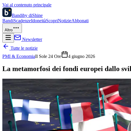
Vai al contenuto principale
Bandi
by diShine
Bandi
Scadenze
Idoneità
Scopri
Notizie
Abbonati
Altro
Newsletter
Tutte le notizie
PMI & Economia
Il Sole 24 Ore
4 giugno 2026
La metamorfosi dei fondi europei dallo svil