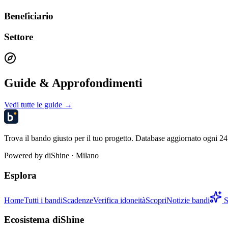
Beneficiario
Settore
Guide & Approfondimenti
Vedi tutte le guide →
Trova il bando giusto per il tuo progetto. Database aggiornato ogni 24 
Powered by
diShine
· Milano
Esplora
Home
Tutti i bandi
Scadenze
Verifica idoneità
Scopri
Notizie bandi
S
Ecosistema diShine