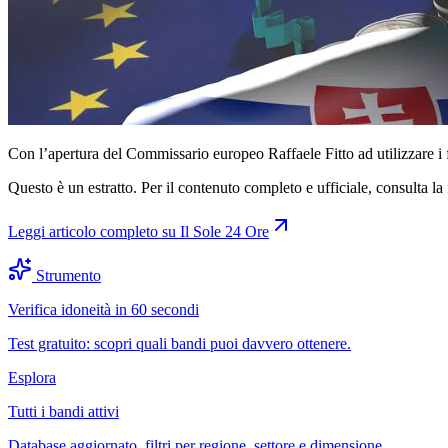
Con l’apertura del Commissario europeo Raffaele Fitto ad utilizzare i f
Questo è un estratto. Per il contenuto completo e ufficiale, consulta la 
Leggi articolo completo su
Il Sole 24 Ore
Strumento
Verifica idoneità in 60 secondi
Test gratuito: scopri quali bandi puoi davvero ottenere.
Esplora
Tutti i bandi attivi
Database aggiornato, filtri per regione, settore e dimensione.