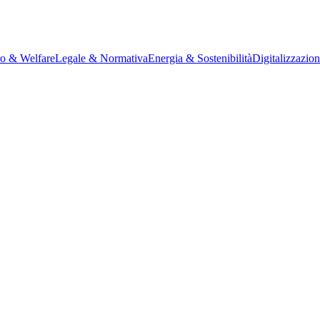
ro & Welfare
Legale & Normativa
Energia & Sostenibilità
Digitalizzazio