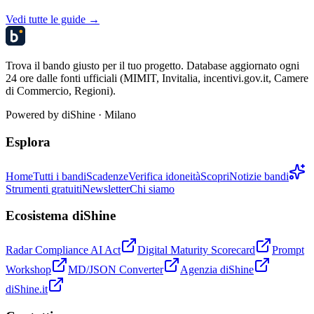
Vedi tutte le guide →
Trova il bando giusto per il tuo progetto. Database aggiornato ogni
24 ore dalle fonti ufficiali (MIMIT, Invitalia, incentivi.gov.it, Camere
di Commercio, Regioni).
Powered by
diShine
· Milano
Esplora
Home
Tutti i bandi
Scadenze
Verifica idoneità
Scopri
Notizie bandi
Strumenti gratuiti
Newsletter
Chi siamo
Ecosistema diShine
Radar Compliance AI Act
Digital Maturity Scorecard
Prompt
Workshop
MD/JSON Converter
Agenzia diShine
diShine.it