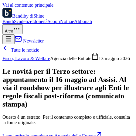
Vai al contenuto principale
Bandi
by diShine
Bandi
Scadenze
Idoneità
Scopri
Notizie
Abbonati
Altro
Newsletter
Tutte le notizie
Fisco, Lavoro & Welfare
Agenzia delle Entrate
13 maggio 2026
Le novità per il Terzo settore:
appuntamento il 16 maggio ad Assisi. Al
via il roadshow per illustrare agli Enti le
regole fiscali post-riforma (comunicato
stampa)
Questo è un estratto. Per il contenuto completo e ufficiale, consulta
la fonte originale.
Leggi articolo completo su
Agenzia delle Entrate