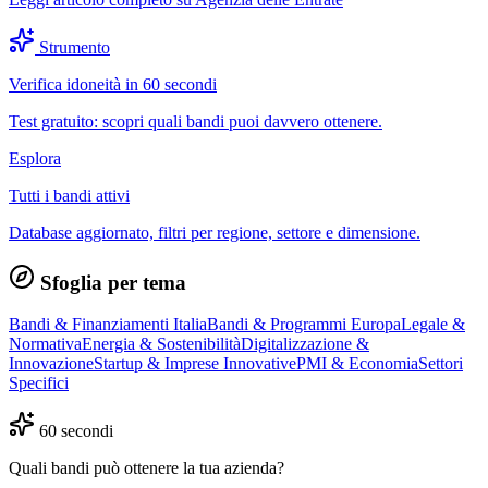
Strumento
Verifica idoneità in 60 secondi
Test gratuito: scopri quali bandi puoi davvero ottenere.
Esplora
Tutti i bandi attivi
Database aggiornato, filtri per regione, settore e dimensione.
Sfoglia per tema
Bandi & Finanziamenti Italia
Bandi & Programmi Europa
Legale &
Normativa
Energia & Sostenibilità
Digitalizzazione &
Innovazione
Startup & Imprese Innovative
PMI & Economia
Settori
Specifici
60 secondi
Quali bandi può ottenere la tua azienda?