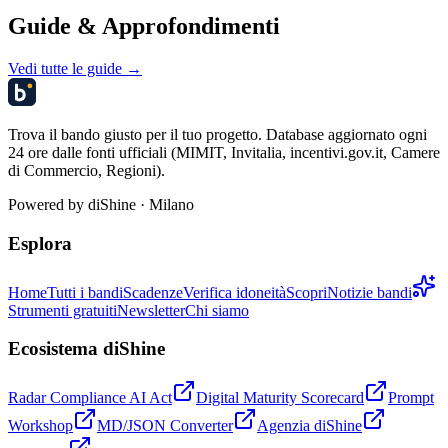
Guide & Approfondimenti
Vedi tutte le guide →
Trova il bando giusto per il tuo progetto. Database aggiornato ogni
24 ore dalle fonti ufficiali (MIMIT, Invitalia, incentivi.gov.it, Camere
di Commercio, Regioni).
Powered by
diShine
· Milano
Esplora
Home
Tutti i bandi
Scadenze
Verifica idoneità
Scopri
Notizie bandi
Strumenti gratuiti
Newsletter
Chi siamo
Ecosistema diShine
Radar Compliance AI Act
Digital Maturity Scorecard
Prompt
Workshop
MD/JSON Converter
Agenzia diShine