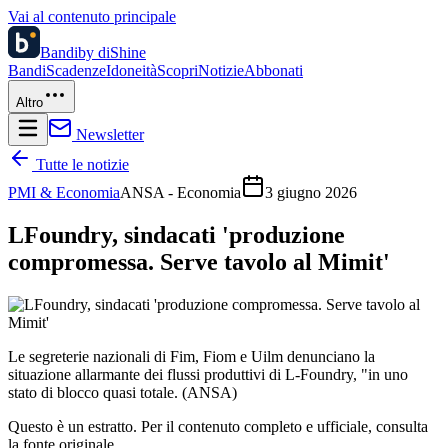
Vai al contenuto principale
Bandi
by diShine
Bandi
Scadenze
Idoneità
Scopri
Notizie
Abbonati
Altro
Newsletter
Tutte le notizie
PMI & Economia
ANSA - Economia
3 giugno 2026
LFoundry, sindacati 'produzione
compromessa. Serve tavolo al Mimit'
Le segreterie nazionali di Fim, Fiom e Uilm denunciano la
situazione allarmante dei flussi produttivi di L-Foundry, "in uno
stato di blocco quasi totale. (ANSA)
Questo è un estratto. Per il contenuto completo e ufficiale, consulta
la fonte originale.