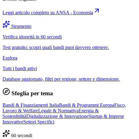
Leggi articolo completo su
ANSA - Economia
Strumento
Verifica idoneità in 60 secondi
Test gratuito: scopri quali bandi puoi davvero ottenere.
Esplora
Tutti i bandi attivi
Database aggiornato, filtri per regione, settore e dimensione.
Sfoglia per tema
Bandi & Finanziamenti Italia
Bandi & Programmi Europa
Fisco,
Lavoro & Welfare
Legale & Normativa
Energia &
Sostenibilità
Digitalizzazione & Innovazione
Startup & Imprese
Innovative
Settori Specifici
60 secondi