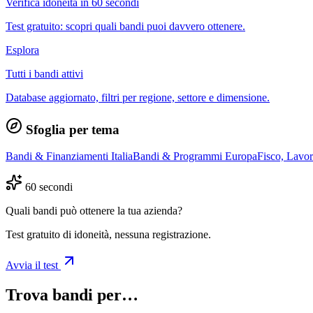
Verifica idoneità in 60 secondi
Test gratuito: scopri quali bandi puoi davvero ottenere.
Esplora
Tutti i bandi attivi
Database aggiornato, filtri per regione, settore e dimensione.
Sfoglia per tema
Bandi & Finanziamenti Italia
Bandi & Programmi Europa
Fisco, Lavo
60 secondi
Quali bandi può ottenere la tua azienda?
Test gratuito di idoneità, nessuna registrazione.
Avvia il test
Trova bandi per…