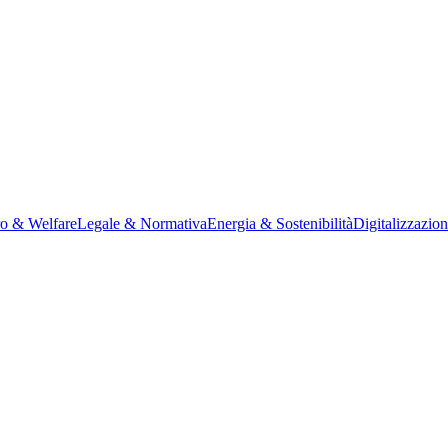
ro & Welfare
Legale & Normativa
Energia & Sostenibilità
Digitalizzazio