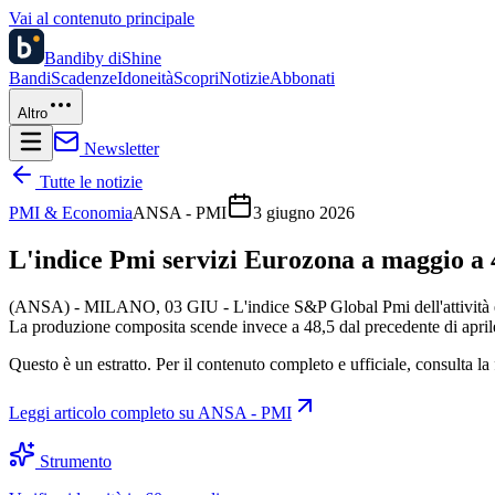
Vai al contenuto principale
Bandi
by diShine
Bandi
Scadenze
Idoneità
Scopri
Notizie
Abbonati
Altro
Newsletter
Tutte le notizie
PMI & Economia
ANSA - PMI
3 giugno 2026
L'indice Pmi servizi Eurozona a maggio a 
(ANSA) - MILANO, 03 GIU - L'indice S&P Global Pmi dell'attività econ
La produzione composita scende invece a 48,5 dal precedente di apri
Questo è un estratto. Per il contenuto completo e ufficiale, consulta la 
Leggi articolo completo su
ANSA - PMI
Strumento