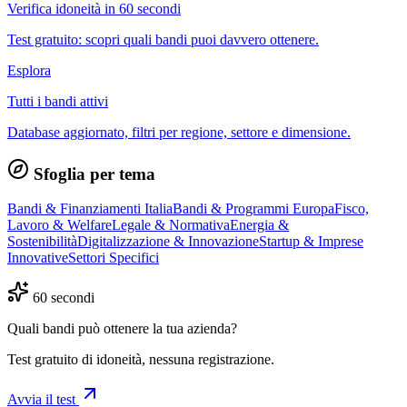
Verifica idoneità in 60 secondi
Test gratuito: scopri quali bandi puoi davvero ottenere.
Esplora
Tutti i bandi attivi
Database aggiornato, filtri per regione, settore e dimensione.
Sfoglia per tema
Bandi & Finanziamenti Italia
Bandi & Programmi Europa
Fisco,
Lavoro & Welfare
Legale & Normativa
Energia &
Sostenibilità
Digitalizzazione & Innovazione
Startup & Imprese
Innovative
Settori Specifici
60 secondi
Quali bandi può ottenere la tua azienda?
Test gratuito di idoneità, nessuna registrazione.
Avvia il test