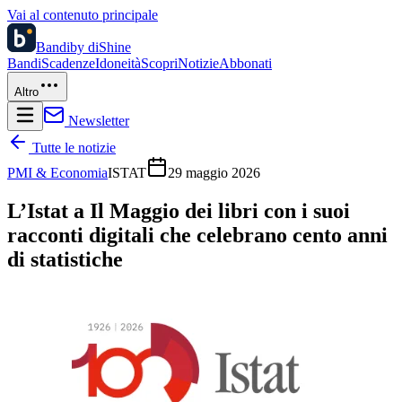
Vai al contenuto principale
Bandi
by diShine
Bandi
Scadenze
Idoneità
Scopri
Notizie
Abbonati
Altro
Newsletter
Tutte le notizie
PMI & Economia
ISTAT
29 maggio 2026
L’Istat a Il Maggio dei libri con i suoi
racconti digitali che celebrano cento anni
di statistiche