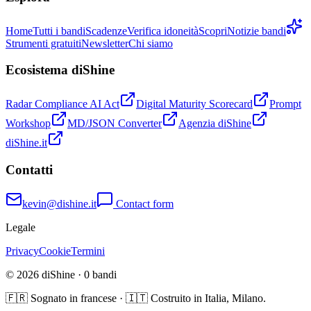
Home
Tutti i bandi
Scadenze
Verifica idoneità
Scopri
Notizie bandi
Strumenti gratuiti
Newsletter
Chi siamo
Ecosistema diShine
Radar Compliance AI Act
Digital Maturity Scorecard
Prompt
Workshop
MD/JSON Converter
Agenzia diShine
diShine.it
Contatti
kevin@dishine.it
Contact form
Legale
Privacy
Cookie
Termini
© 2026 diShine ·
0
bandi
🇫🇷 Sognato in francese · 🇮🇹 Costruito in Italia, Milano.