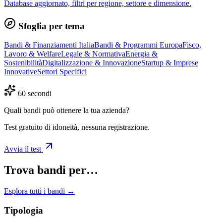
Database aggiornato, filtri per regione, settore e dimensione.
Sfoglia per tema
Bandi & Finanziamenti Italia
Bandi & Programmi Europa
Fisco,
Lavoro & Welfare
Legale & Normativa
Energia &
Sostenibilità
Digitalizzazione & Innovazione
Startup & Imprese
Innovative
Settori Specifici
60 secondi
Quali bandi può ottenere la tua azienda?
Test gratuito di idoneità, nessuna registrazione.
Avvia il test
Trova bandi per…
Esplora tutti i bandi →
Tipologia