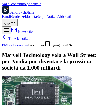
Vai al contenuto principale
Bandi
by diShine
Bandi
Scadenze
Idoneità
Scopri
Notizie
Abbonati
Altro
Newsletter
Tutte le notizie
PMI & Economia
FirstOnline
3 giugno 2026
Marvell Technology vola a Wall Street:
per Nvidia può diventare la prossima
società da 1.000 miliardi