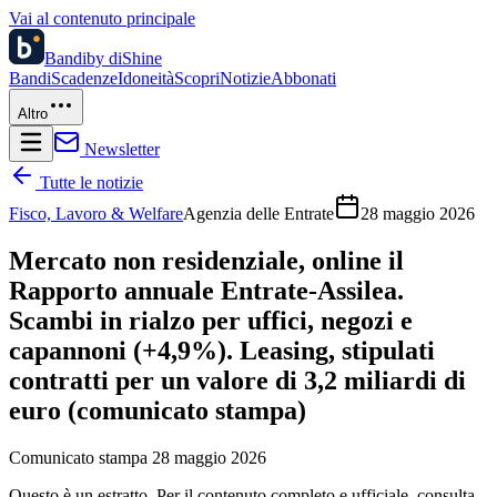
Vai al contenuto principale
Bandi
by diShine
Bandi
Scadenze
Idoneità
Scopri
Notizie
Abbonati
Altro
Newsletter
Tutte le notizie
Fisco, Lavoro & Welfare
Agenzia delle Entrate
28 maggio 2026
Mercato non residenziale, online il
Rapporto annuale Entrate-Assilea.
Scambi in rialzo per uffici, negozi e
capannoni (+4,9%). Leasing, stipulati
contratti per un valore di 3,2 miliardi di
euro (comunicato stampa)
Comunicato stampa 28 maggio 2026
Questo è un estratto. Per il contenuto completo e ufficiale, consulta