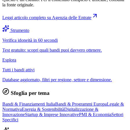
la fonte originale.
Leggi articolo completo su
Agenzia delle Entrate
Strumento
Verifica idoneità in 60 secondi
Test gratuito: scopri quali bandi puoi davvero ottenere.
Esplora
Tutti i bandi attivi
Database aggiornato, filtri per regione, settore e dimensione.
Sfoglia per tema
Bandi & Finanziamenti Italia
Bandi & Programmi Europa
Legale &
Normativa
Energia & Sostenibilità
Digitalizzazione &
Innovazione
Startup & Imprese Innovative
PMI & Economia
Settori
Specifici