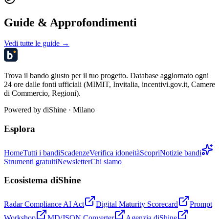
Guide & Approfondimenti
Vedi tutte le guide →
Trova il bando giusto per il tuo progetto. Database aggiornato ogni
24 ore dalle fonti ufficiali (MIMIT, Invitalia, incentivi.gov.it, Camere
di Commercio, Regioni).
Powered by
diShine
· Milano
Esplora
Home
Tutti i bandi
Scadenze
Verifica idoneità
Scopri
Notizie bandi
Strumenti gratuiti
Newsletter
Chi siamo
Ecosistema diShine
Radar Compliance AI Act
Digital Maturity Scorecard
Prompt
Workshop
MD/JSON Converter
Agenzia diShine