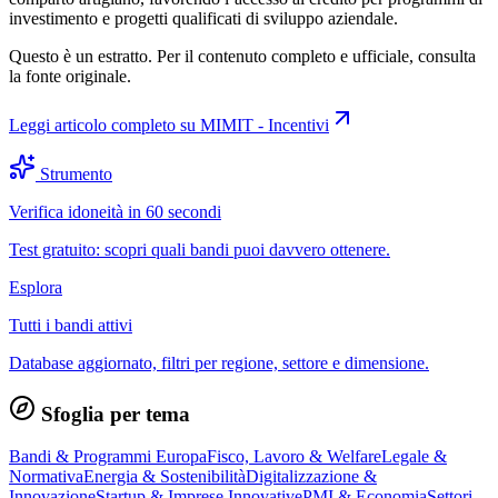
investimento e progetti qualificati di sviluppo aziendale.
Questo è un estratto. Per il contenuto completo e ufficiale, consulta
la fonte originale.
Leggi articolo completo su
MIMIT - Incentivi
Strumento
Verifica idoneità in 60 secondi
Test gratuito: scopri quali bandi puoi davvero ottenere.
Esplora
Tutti i bandi attivi
Database aggiornato, filtri per regione, settore e dimensione.
Sfoglia per tema
Bandi & Programmi Europa
Fisco, Lavoro & Welfare
Legale &
Normativa
Energia & Sostenibilità
Digitalizzazione &
Innovazione
Startup & Imprese Innovative
PMI & Economia
Settori