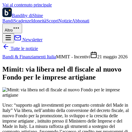
Vai al contenuto principale
Bandi
by diShine
Bandi
Scadenze
Idoneità
Scopri
Notizie
Abbonati
Altro
Newsletter
Tutte le notizie
Bandi & Finanziamenti Italia
MIMIT - Incentivi
21 maggio 2026
Mimit: via libera nel dl fiscale al nuovo
Fondo per le imprese artigiane
Urso: “supporto agli investimenti per comparto centrale del Made in
Italy” Via libera, nell’ambito della conversione del decreto fiscale, al
nuovo Fondo per la promozione, lo sviluppo e la crescita delle
imprese artigiane , istituito presso il Ministero delle Imprese e del
Made in Italy. La misura rafforza gli strumenti a sostegno del
comparto artigiano, favorendo l’accesso al credito per programmi di