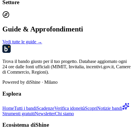
Settore
Guide & Approfondimenti
Vedi tutte le guide →
Trova il bando giusto per il tuo progetto. Database aggiornato ogni
24 ore dalle fonti ufficiali (MIMIT, Invitalia, incentivi.gov.it, Camere
di Commercio, Regioni).
Powered by
diShine
· Milano
Esplora
Home
Tutti i bandi
Scadenze
Verifica idoneità
Scopri
Notizie bandi
Strumenti gratuiti
Newsletter
Chi siamo
Ecosistema diShine