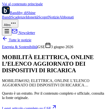
Vai al contenuto principale
Bandi
by diShine
Bandi
Scadenze
Idoneità
Scopri
Notizie
Abbonati
Altro
Newsletter
Tutte le notizie
Energia & Sostenibilità
GSE
3 giugno 2026
MOBILITÀ ELETTRICA, ONLINE
L’ELENCO AGGIORNATO DEI
DISPOSITIVI DI RICARICA
MOBILIT&#192; ELETTRICA, ONLINE L’ELENCO
AGGIORNATO DEI DISPOSITIVI DI RICARICA…
Questo è un estratto. Per il contenuto completo e ufficiale, consulta
la fonte originale.
Leggi articolo completo su
GSE