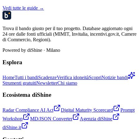
Vedi tutte le guide →
Trova il bando giusto per il tuo progetto. Database aggiornato ogni
24 ore dalle fonti ufficiali (MIMIT, Invitalia, incentivi.gov.it, Camere
di Commercio, Regioni).
Powered by
diShine
· Milano
Esplora
Home
Tutti i bandi
Scadenze
Verifica idoneità
Scopri
Notizie bandi
Strumenti gratuiti
Newsletter
Chi siamo
Ecosistema diShine
Radar Compliance AI Act
Digital Maturity Scorecard
Prompt
Workshop
MD/JSON Converter
Agenzia diShine
diShine.it