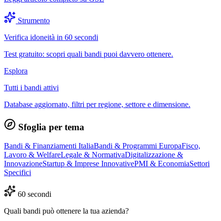
Strumento
Verifica idoneità in 60 secondi
Test gratuito: scopri quali bandi puoi davvero ottenere.
Esplora
Tutti i bandi attivi
Database aggiornato, filtri per regione, settore e dimensione.
Sfoglia per tema
Bandi & Finanziamenti Italia
Bandi & Programmi Europa
Fisco,
Lavoro & Welfare
Legale & Normativa
Digitalizzazione &
Innovazione
Startup & Imprese Innovative
PMI & Economia
Settori
Specifici
60 secondi
Quali bandi può ottenere la tua azienda?