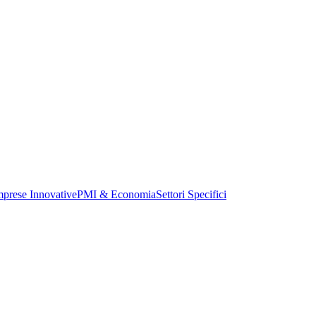
mprese Innovative
PMI & Economia
Settori Specifici