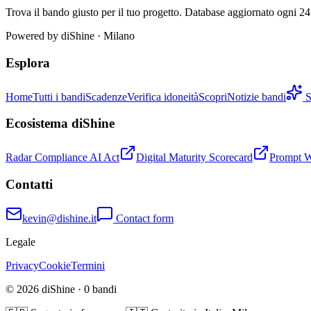
Trova il bando giusto per il tuo progetto. Database aggiornato ogni 24 
Powered by
diShine
· Milano
Esplora
Home
Tutti i bandi
Scadenze
Verifica idoneità
Scopri
Notizie bandi
S
Ecosistema diShine
Radar Compliance AI Act
Digital Maturity Scorecard
Prompt 
Contatti
kevin@dishine.it
Contact form
Legale
Privacy
Cookie
Termini
© 2026 diShine ·
0
bandi