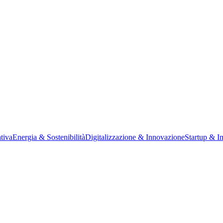
tiva
Energia & Sostenibilità
Digitalizzazione & Innovazione
Startup & I