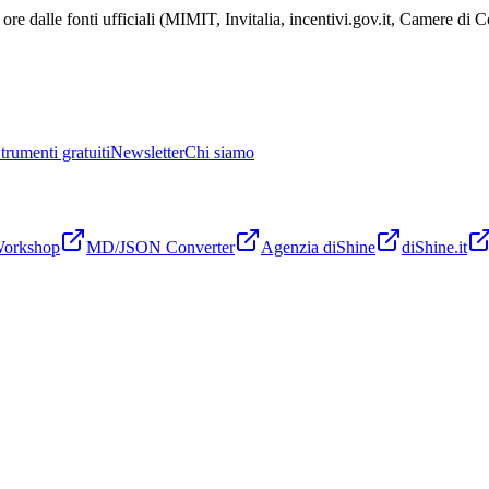
ore dalle fonti ufficiali (MIMIT, Invitalia, incentivi.gov.it, Camere di
trumenti gratuiti
Newsletter
Chi siamo
Workshop
MD/JSON Converter
Agenzia diShine
diShine.it