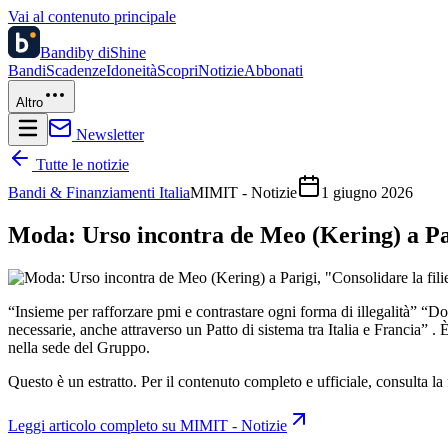
Vai al contenuto principale
Bandi
by diShine
Bandi
Scadenze
Idoneità
Scopri
Notizie
Abbonati
Altro
Newsletter
Tutte le notizie
Bandi & Finanziamenti Italia
MIMIT - Notizie
1 giugno 2026
Moda: Urso incontra de Meo (Kering) a Pari
“Insieme per rafforzare pmi e contrastare ogni forma di illegalità” “Dob
necessarie, anche attraverso un Patto di sistema tra Italia e Francia” 
nella sede del Gruppo.
Questo è un estratto. Per il contenuto completo e ufficiale, consulta la 
Leggi articolo completo su
MIMIT - Notizie