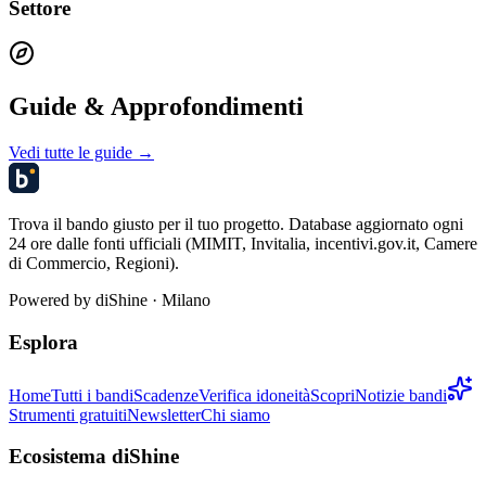
Settore
Guide & Approfondimenti
Vedi tutte le guide →
Trova il bando giusto per il tuo progetto. Database aggiornato ogni
24 ore dalle fonti ufficiali (MIMIT, Invitalia, incentivi.gov.it, Camere
di Commercio, Regioni).
Powered by
diShine
· Milano
Esplora
Home
Tutti i bandi
Scadenze
Verifica idoneità
Scopri
Notizie bandi
Strumenti gratuiti
Newsletter
Chi siamo
Ecosistema diShine