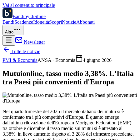
Vai al contenuto principale
Bandi
by diShine
Bandi
Scadenze
Idoneità
Scopri
Notizie
Abbonati
Altro
Newsletter
Tutte le notizie
PMI & Economia
ANSA - Economia
4 giugno 2026
Mutuionline, tasso medio 3,38%. L'Italia
tra Paesi più convenienti d'Europa
Nel quarto trimestre del 2025 il mercato italiano dei mutui si è
confermato tra i più competitivi d'Europa. È quanto emerge
dall'ultima rilevazione dell'European Mortgage Federation (EMF):
tra ottobre e dicembre il tasso medio sui mutui si è attestato al
3,38%, in lieve aumento rispetto al 3,28% del trimestre precedente,
ma ancora tra i valori più bassi a livello europeo. Lo scrive