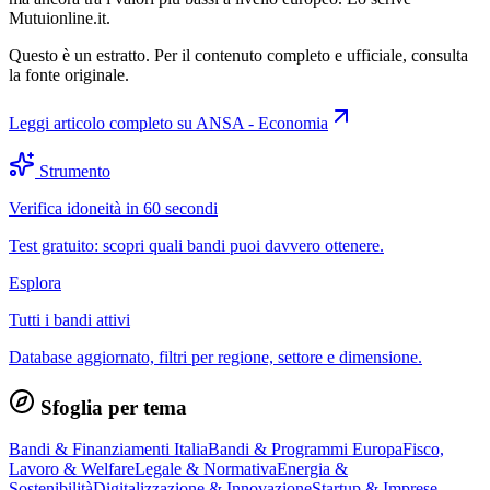
Mutuionline.it.
Questo è un estratto. Per il contenuto completo e ufficiale, consulta
la fonte originale.
Leggi articolo completo su
ANSA - Economia
Strumento
Verifica idoneità in 60 secondi
Test gratuito: scopri quali bandi puoi davvero ottenere.
Esplora
Tutti i bandi attivi
Database aggiornato, filtri per regione, settore e dimensione.
Sfoglia per tema
Bandi & Finanziamenti Italia
Bandi & Programmi Europa
Fisco,
Lavoro & Welfare
Legale & Normativa
Energia &
Sostenibilità
Digitalizzazione & Innovazione
Startup & Imprese