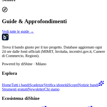
Guide & Approfondimenti
Vedi tutte le guide →
Trova il bando giusto per il tuo progetto. Database aggiornato ogni
24 ore dalle fonti ufficiali (MIMIT, Invitalia, incentivi.gov.it, Camere
di Commercio, Regioni).
Powered by
diShine
· Milano
Esplora
Home
Tutti i bandi
Scadenze
Verifica idoneità
Scopri
Notizie bandi
Strumenti gratuiti
Newsletter
Chi siamo
Ecosistema diShine