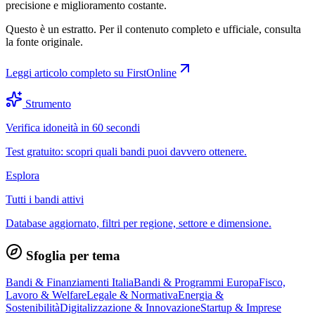
precisione e miglioramento costante.
Questo è un estratto. Per il contenuto completo e ufficiale, consulta
la fonte originale.
Leggi articolo completo su
FirstOnline
Strumento
Verifica idoneità in 60 secondi
Test gratuito: scopri quali bandi puoi davvero ottenere.
Esplora
Tutti i bandi attivi
Database aggiornato, filtri per regione, settore e dimensione.
Sfoglia per tema
Bandi & Finanziamenti Italia
Bandi & Programmi Europa
Fisco,
Lavoro & Welfare
Legale & Normativa
Energia &
Sostenibilità
Digitalizzazione & Innovazione
Startup & Imprese