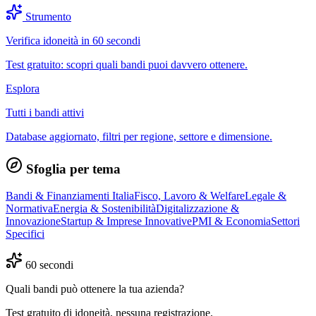
Strumento
Verifica idoneità in 60 secondi
Test gratuito: scopri quali bandi puoi davvero ottenere.
Esplora
Tutti i bandi attivi
Database aggiornato, filtri per regione, settore e dimensione.
Sfoglia per tema
Bandi & Finanziamenti Italia
Fisco, Lavoro & Welfare
Legale &
Normativa
Energia & Sostenibilità
Digitalizzazione &
Innovazione
Startup & Imprese Innovative
PMI & Economia
Settori
Specifici
60 secondi
Quali bandi può ottenere la tua azienda?
Test gratuito di idoneità, nessuna registrazione.