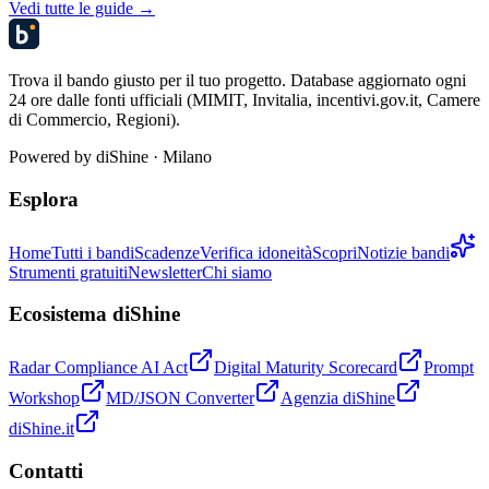
Vedi tutte le guide →
Trova il bando giusto per il tuo progetto. Database aggiornato ogni
24 ore dalle fonti ufficiali (MIMIT, Invitalia, incentivi.gov.it, Camere
di Commercio, Regioni).
Powered by
diShine
· Milano
Esplora
Home
Tutti i bandi
Scadenze
Verifica idoneità
Scopri
Notizie bandi
Strumenti gratuiti
Newsletter
Chi siamo
Ecosistema diShine
Radar Compliance AI Act
Digital Maturity Scorecard
Prompt
Workshop
MD/JSON Converter
Agenzia diShine
diShine.it
Contatti