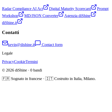
Radar Compliance AI Act
Digital Maturity Scorecard
Prompt
Workshop
MD/JSON Converter
Agenzia diShine
diShine.it
Contatti
kevin@dishine.it
Contact form
Legale
Privacy
Cookie
Termini
© 2026 diShine ·
0
bandi
🇫🇷 Sognato in francese · 🇮🇹 Costruito in Italia, Milano.