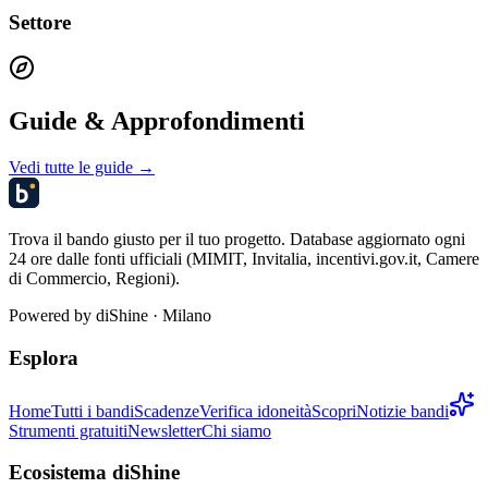
Settore
Guide & Approfondimenti
Vedi tutte le guide →
Trova il bando giusto per il tuo progetto. Database aggiornato ogni
24 ore dalle fonti ufficiali (MIMIT, Invitalia, incentivi.gov.it, Camere
di Commercio, Regioni).
Powered by
diShine
· Milano
Esplora
Home
Tutti i bandi
Scadenze
Verifica idoneità
Scopri
Notizie bandi
Strumenti gratuiti
Newsletter
Chi siamo
Ecosistema diShine