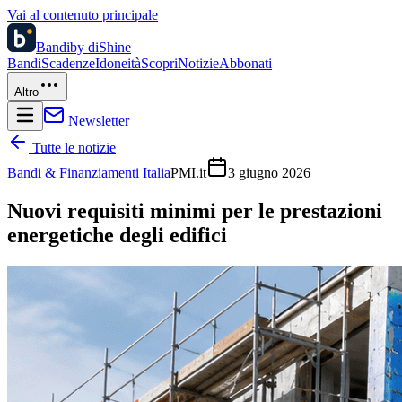
Vai al contenuto principale
Bandi
by diShine
Bandi
Scadenze
Idoneità
Scopri
Notizie
Abbonati
Altro
Newsletter
Tutte le notizie
Bandi & Finanziamenti Italia
PMI.it
3 giugno 2026
Nuovi requisiti minimi per le prestazioni
energetiche degli edifici