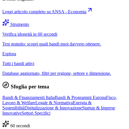
Leggi articolo completo su
ANSA - Economia
Strumento
Verifica idoneità in 60 secondi
Test gratuito: scopri quali bandi puoi davvero ottenere.
Esplora
Tutti i bandi attivi
Database aggiornato, filtri per regione, settore e dimensione.
Sfoglia per tema
Bandi & Finanziamenti Italia
Bandi & Programmi Europa
Fisco,
Lavoro & Welfare
Legale & Normativa
Energia &
Sostenibilità
Digitalizzazione & Innovazione
Startup & Imprese
Innovative
Settori Specifici
60 secondi