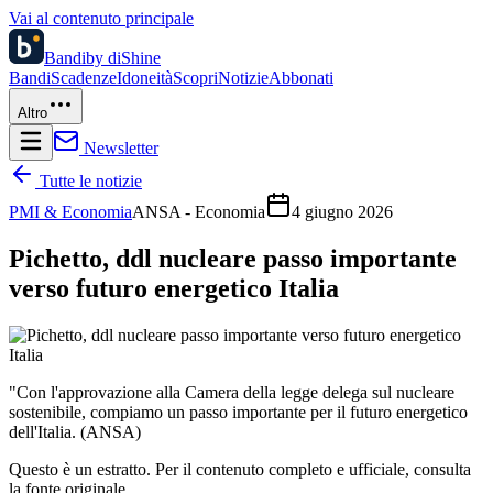
Vai al contenuto principale
Bandi
by diShine
Bandi
Scadenze
Idoneità
Scopri
Notizie
Abbonati
Altro
Newsletter
Tutte le notizie
PMI & Economia
ANSA - Economia
4 giugno 2026
Pichetto, ddl nucleare passo importante
verso futuro energetico Italia
"Con l'approvazione alla Camera della legge delega sul nucleare
sostenibile, compiamo un passo importante per il futuro energetico
dell'Italia. (ANSA)
Questo è un estratto. Per il contenuto completo e ufficiale, consulta
la fonte originale.