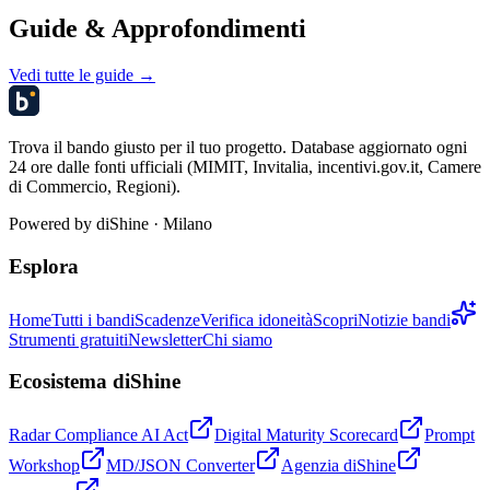
Guide & Approfondimenti
Vedi tutte le guide →
Trova il bando giusto per il tuo progetto. Database aggiornato ogni
24 ore dalle fonti ufficiali (MIMIT, Invitalia, incentivi.gov.it, Camere
di Commercio, Regioni).
Powered by
diShine
· Milano
Esplora
Home
Tutti i bandi
Scadenze
Verifica idoneità
Scopri
Notizie bandi
Strumenti gratuiti
Newsletter
Chi siamo
Ecosistema diShine
Radar Compliance AI Act
Digital Maturity Scorecard
Prompt
Workshop
MD/JSON Converter
Agenzia diShine