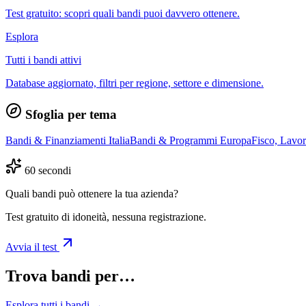
Test gratuito: scopri quali bandi puoi davvero ottenere.
Esplora
Tutti i bandi attivi
Database aggiornato, filtri per regione, settore e dimensione.
Sfoglia per tema
Bandi & Finanziamenti Italia
Bandi & Programmi Europa
Fisco, Lavo
60 secondi
Quali bandi può ottenere la tua azienda?
Test gratuito di idoneità, nessuna registrazione.
Avvia il test
Trova bandi per…
Esplora tutti i bandi →