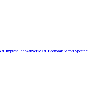
p & Imprese Innovative
PMI & Economia
Settori Specifici