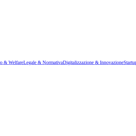
ro & Welfare
Legale & Normativa
Digitalizzazione & Innovazione
Startu