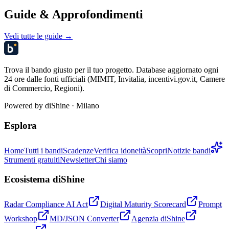
Guide & Approfondimenti
Vedi tutte le guide →
Trova il bando giusto per il tuo progetto. Database aggiornato ogni
24 ore dalle fonti ufficiali (MIMIT, Invitalia, incentivi.gov.it, Camere
di Commercio, Regioni).
Powered by
diShine
· Milano
Esplora
Home
Tutti i bandi
Scadenze
Verifica idoneità
Scopri
Notizie bandi
Strumenti gratuiti
Newsletter
Chi siamo
Ecosistema diShine
Radar Compliance AI Act
Digital Maturity Scorecard
Prompt
Workshop
MD/JSON Converter
Agenzia diShine