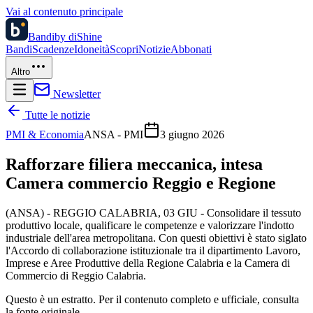
Vai al contenuto principale
Bandi
by diShine
Bandi
Scadenze
Idoneità
Scopri
Notizie
Abbonati
Altro
Newsletter
Tutte le notizie
PMI & Economia
ANSA - PMI
3 giugno 2026
Rafforzare filiera meccanica, intesa
Camera commercio Reggio e Regione
(ANSA) - REGGIO CALABRIA, 03 GIU - Consolidare il tessuto
produttivo locale, qualificare le competenze e valorizzare l'indotto
industriale dell'area metropolitana. Con questi obiettivi è stato siglato
l'Accordo di collaborazione istituzionale tra il dipartimento Lavoro,
Imprese e Aree Produttive della Regione Calabria e la Camera di
Commercio di Reggio Calabria.
Questo è un estratto. Per il contenuto completo e ufficiale, consulta
la fonte originale.