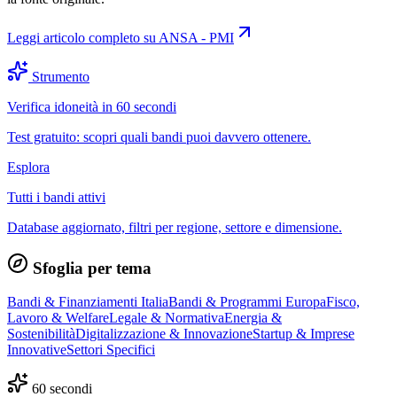
Leggi articolo completo su
ANSA - PMI
Strumento
Verifica idoneità in 60 secondi
Test gratuito: scopri quali bandi puoi davvero ottenere.
Esplora
Tutti i bandi attivi
Database aggiornato, filtri per regione, settore e dimensione.
Sfoglia per tema
Bandi & Finanziamenti Italia
Bandi & Programmi Europa
Fisco,
Lavoro & Welfare
Legale & Normativa
Energia &
Sostenibilità
Digitalizzazione & Innovazione
Startup & Imprese
Innovative
Settori Specifici
60 secondi