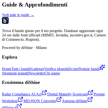
Guide & Approfondimenti
Vedi tutte le guide →
Trova il bando giusto per il tuo progetto. Database aggiornato ogni
24 ore dalle fonti ufficiali (MIMIT, Invitalia, incentivi.gov.it, Camere
di Commercio, Regioni).
Powered by
diShine
· Milano
Esplora
Home
Tutti i bandi
Scadenze
Verifica idoneità
Scopri
Notizie bandi
Strumenti gratuiti
Newsletter
Chi siamo
Ecosistema diShine
Radar Compliance AI Act
Digital Maturity Scorecard
Prompt
Workshop
MD/JSON Converter
Agenzia diShine
diShine.it