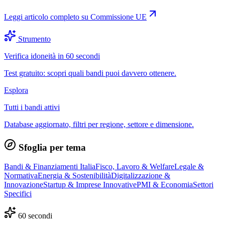
Leggi articolo completo su
Commissione UE
Strumento
Verifica idoneità in 60 secondi
Test gratuito: scopri quali bandi puoi davvero ottenere.
Esplora
Tutti i bandi attivi
Database aggiornato, filtri per regione, settore e dimensione.
Sfoglia per tema
Bandi & Finanziamenti Italia
Fisco, Lavoro & Welfare
Legale &
Normativa
Energia & Sostenibilità
Digitalizzazione &
Innovazione
Startup & Imprese Innovative
PMI & Economia
Settori
Specifici
60 secondi