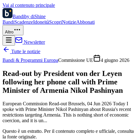
Vai al contenuto principale
Bandi
by diShine
Bandi
Scadenze
Idoneità
Scopri
Notizie
Abbonati
Altro
Newsletter
Tutte le notizie
Bandi & Programmi Europa
Commissione UE
4 giugno 2026
Read-out by President von der Leyen
following her phone call with Prime
Minister of Armenia Nikol Pashinyan
European Commission Read-out Brussels, 04 Jun 2026 Today I
spoke with Prime Minister Nikol Pashinyan about Russia's recent
restrictions targeting Armenia. This is nothing short of economic
coercion, and it is un...
Questo è un estratto. Per il contenuto completo e ufficiale, consulta
la fonte originale.