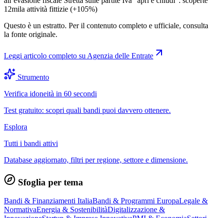
all’evasione fiscale Stretta sulle partite Iva “apri e chiudi”: scoperte
12mila attività fittizie (+105%)
Questo è un estratto. Per il contenuto completo e ufficiale, consulta
la fonte originale.
Leggi articolo completo su
Agenzia delle Entrate
Strumento
Verifica idoneità in 60 secondi
Test gratuito: scopri quali bandi puoi davvero ottenere.
Esplora
Tutti i bandi attivi
Database aggiornato, filtri per regione, settore e dimensione.
Sfoglia per tema
Bandi & Finanziamenti Italia
Bandi & Programmi Europa
Legale &
Normativa
Energia & Sostenibilità
Digitalizzazione &