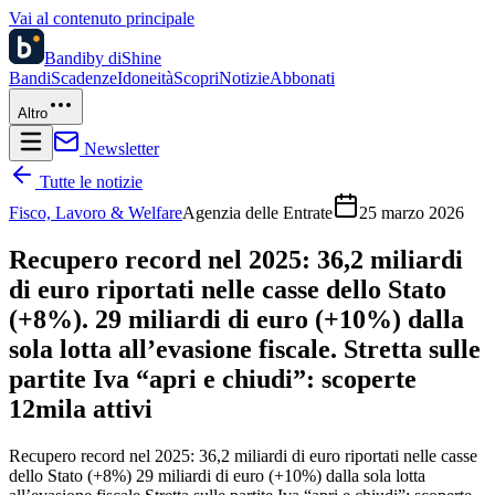
Vai al contenuto principale
Bandi
by diShine
Bandi
Scadenze
Idoneità
Scopri
Notizie
Abbonati
Altro
Newsletter
Tutte le notizie
Fisco, Lavoro & Welfare
Agenzia delle Entrate
25 marzo 2026
Recupero record nel 2025: 36,2 miliardi
di euro riportati nelle casse dello Stato
(+8%). 29 miliardi di euro (+10%) dalla
sola lotta all’evasione fiscale. Stretta sulle
partite Iva “apri e chiudi”: scoperte
12mila attivi
Recupero record nel 2025: 36,2 miliardi di euro riportati nelle casse
dello Stato (+8%) 29 miliardi di euro (+10%) dalla sola lotta