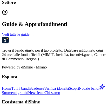
Settore
Guide & Approfondimenti
Vedi tutte le guide →
Trova il bando giusto per il tuo progetto. Database aggiornato ogni
24 ore dalle fonti ufficiali (MIMIT, Invitalia, incentivi.gov.it, Camere
di Commercio, Regioni).
Powered by
diShine
· Milano
Esplora
Home
Tutti i bandi
Scadenze
Verifica idoneità
Scopri
Notizie bandi
Strumenti gratuiti
Newsletter
Chi siamo
Ecosistema diShine