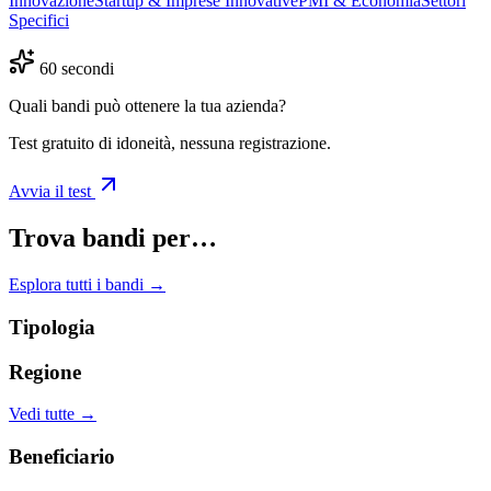
Innovazione
Startup & Imprese Innovative
PMI & Economia
Settori
Specifici
60 secondi
Quali bandi può ottenere la tua azienda?
Test gratuito di idoneità, nessuna registrazione.
Avvia il test
Trova bandi per…
Esplora tutti i bandi →
Tipologia
Regione
Vedi tutte →
Beneficiario