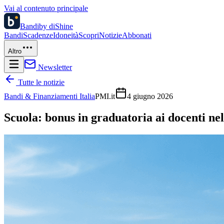
Vai al contenuto principale
Bandi
by diShine
Bandi
Scadenze
Idoneità
Scopri
Notizie
Abbonati
Altro
Newsletter
Tutte le notizie
Bandi & Finanziamenti Italia
PMI.it
4 giugno 2026
Scuola: bonus in graduatoria ai docenti nell