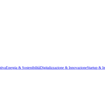
tiva
Energia & Sostenibilità
Digitalizzazione & Innovazione
Startup & I