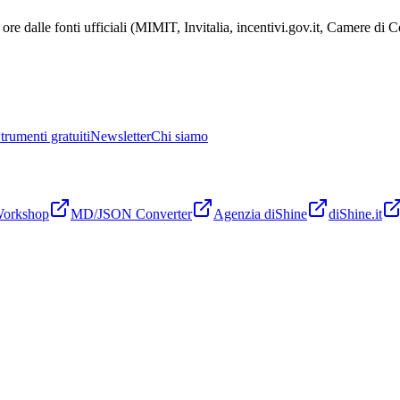
ore dalle fonti ufficiali (MIMIT, Invitalia, incentivi.gov.it, Camere di
trumenti gratuiti
Newsletter
Chi siamo
Workshop
MD/JSON Converter
Agenzia diShine
diShine.it