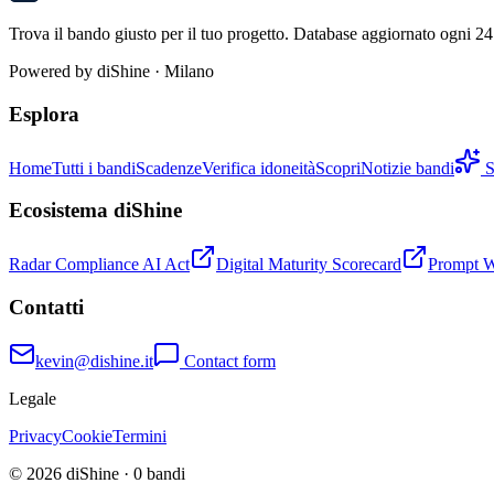
Trova il bando giusto per il tuo progetto. Database aggiornato ogni 24 
Powered by
diShine
· Milano
Esplora
Home
Tutti i bandi
Scadenze
Verifica idoneità
Scopri
Notizie bandi
S
Ecosistema diShine
Radar Compliance AI Act
Digital Maturity Scorecard
Prompt 
Contatti
kevin@dishine.it
Contact form
Legale
Privacy
Cookie
Termini
© 2026 diShine ·
0
bandi