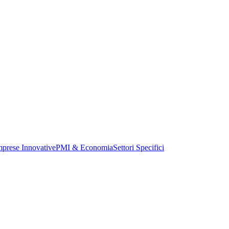
mprese Innovative
PMI & Economia
Settori Specifici