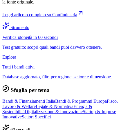
la fonte originale.
Leggi articolo completo su
Confindustria
Strumento
Verifica idoneità in 60 secondi
Test gratuito: scopri quali bandi puoi davvero ottenere.
Esplora
Tutti i bandi attivi
Database aggiornato, filtri per regione, settore e dimensione.
Sfoglia per tema
Bandi & Finanziamenti Italia
Bandi & Programmi Europa
Fisco,
Lavoro & Welfare
Legale & Normativa
Energia &
Sostenibilità
Digitalizzazione & Innovazione
Startup & Imprese
Innovative
Settori Specifici
60 secondi