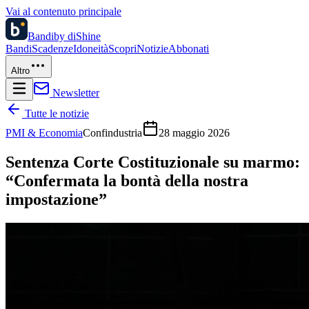
Vai al contenuto principale
Bandi
by diShine
Bandi
Scadenze
Idoneità
Scopri
Notizie
Abbonati
Altro
Newsletter
Tutte le notizie
PMI & Economia
Confindustria
28 maggio 2026
Sentenza Corte Costituzionale su marmo:
“Confermata la bontà della nostra
impostazione”