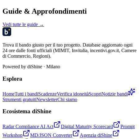
Guide & Approfondimenti
Vedi tutte le guide →
Trova il bando giusto per il tuo progetto. Database aggiornato ogni
24 ore dalle fonti ufficiali (MIMIT, Invitalia, incentivi.gov.it, Camere
di Commercio, Regioni).
Powered by
diShine
· Milano
Esplora
Home
Tutti i bandi
Scadenze
Verifica idoneità
Scopri
Notizie bandi
Strumenti gratuiti
Newsletter
Chi siamo
Ecosistema diShine
Radar Compliance AI Act
Digital Maturity Scorecard
Prompt
Workshop
MD/JSON Converter
Agenzia diShine