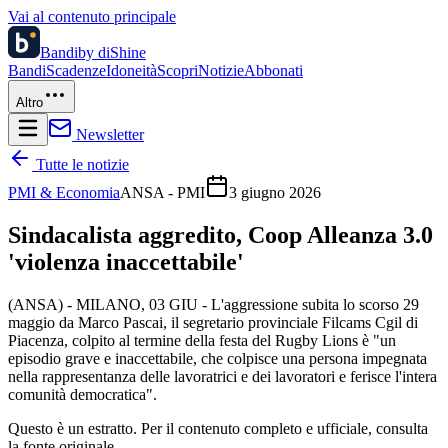
Vai al contenuto principale
Bandi
by diShine
Bandi
Scadenze
Idoneità
Scopri
Notizie
Abbonati
Altro
Newsletter
Tutte le notizie
PMI & Economia
ANSA - PMI
3 giugno 2026
Sindacalista aggredito, Coop Alleanza 3.0
'violenza inaccettabile'
(ANSA) - MILANO, 03 GIU - L'aggressione subita lo scorso 29
maggio da Marco Pascai, il segretario provinciale Filcams Cgil di
Piacenza, colpito al termine della festa del Rugby Lions è "un
episodio grave e inaccettabile, che colpisce una persona impegnata
nella rappresentanza delle lavoratrici e dei lavoratori e ferisce l'intera
comunità democratica".
Questo è un estratto. Per il contenuto completo e ufficiale, consulta
la fonte originale.