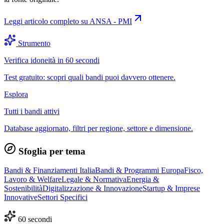
Leggi articolo completo su
ANSA - PMI
Strumento
Verifica idoneità in 60 secondi
Test gratuito: scopri quali bandi puoi davvero ottenere.
Esplora
Tutti i bandi attivi
Database aggiornato, filtri per regione, settore e dimensione.
Sfoglia per tema
Bandi & Finanziamenti Italia
Bandi & Programmi Europa
Fisco,
Lavoro & Welfare
Legale & Normativa
Energia &
Sostenibilità
Digitalizzazione & Innovazione
Startup & Imprese
Innovative
Settori Specifici
60 secondi