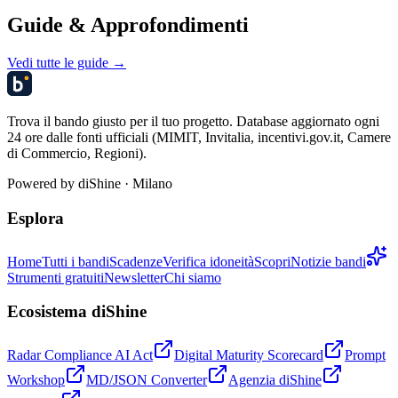
Guide & Approfondimenti
Vedi tutte le guide →
Trova il bando giusto per il tuo progetto. Database aggiornato ogni
24 ore dalle fonti ufficiali (MIMIT, Invitalia, incentivi.gov.it, Camere
di Commercio, Regioni).
Powered by
diShine
· Milano
Esplora
Home
Tutti i bandi
Scadenze
Verifica idoneità
Scopri
Notizie bandi
Strumenti gratuiti
Newsletter
Chi siamo
Ecosistema diShine
Radar Compliance AI Act
Digital Maturity Scorecard
Prompt
Workshop
MD/JSON Converter
Agenzia diShine