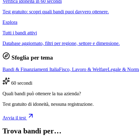
Verifica idoneità in 60 secondi
Test gratuito: scopri quali bandi puoi davvero ottenere.
Esplora
Tutti i bandi attivi
Database aggiornato, filtri per regione, settore e dimensione.
Sfoglia per tema
Bandi & Finanziamenti Italia
Fisco, Lavoro & Welfare
Legale & Norm
60 secondi
Quali bandi può ottenere la tua azienda?
Test gratuito di idoneità, nessuna registrazione.
Avvia il test
Trova bandi per…