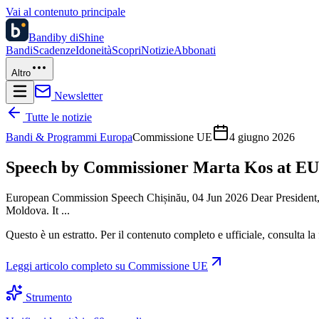
Vai al contenuto principale
Bandi
by diShine
Bandi
Scadenze
Idoneità
Scopri
Notizie
Abbonati
Altro
Newsletter
Tutte le notizie
Bandi & Programmi Europa
Commissione UE
4 giugno 2026
Speech by Commissioner Marta Kos at EU
European Commission Speech Chișinău, 04 Jun 2026 Dear President, d
Moldova. It ...
Questo è un estratto. Per il contenuto completo e ufficiale, consulta la 
Leggi articolo completo su
Commissione UE
Strumento