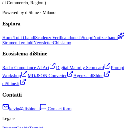
di Commercio, Regioni).
Powered by
diShine
· Milano
Esplora
Home
Tutti i bandi
Scadenze
Verifica idoneità
Scopri
Notizie bandi
Strumenti gratuiti
Newsletter
Chi siamo
Ecosistema diShine
Radar Compliance AI Act
Digital Maturity Scorecard
Prompt
Workshop
MD/JSON Converter
Agenzia diShine
diShine.it
Contatti
kevin@dishine.it
Contact form
Legale