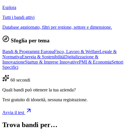
Esplora
Tutti i bandi attivi
Database aggiornato, filtri per regione, settore e dimensione.
Sfoglia per tema
Bandi & Programmi Europa
Fisco, Lavoro & Welfare
Legale &
Normativa
Energia & Sostenibilità
Digitalizzazione &
Innovazione
Startup & Imprese Innovative
PMI & Economia
Settori
Specifici
60 secondi
Quali bandi può ottenere la tua azienda?
Test gratuito di idoneità, nessuna registrazione.
Avvia il test
Trova bandi per…