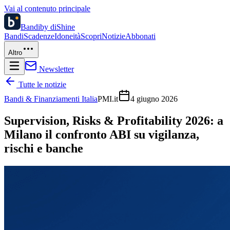
Vai al contenuto principale
Bandi
by diShine
Bandi
Scadenze
Idoneità
Scopri
Notizie
Abbonati
Altro
Newsletter
Tutte le notizie
Bandi & Finanziamenti Italia
PMI.it
4 giugno 2026
Supervision, Risks & Profitability 2026: a
Milano il confronto ABI su vigilanza,
rischi e banche