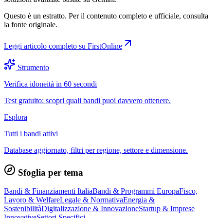
Questo è un estratto. Per il contenuto completo e ufficiale, consulta
la fonte originale.
Leggi articolo completo su
FirstOnline
Strumento
Verifica idoneità in 60 secondi
Test gratuito: scopri quali bandi puoi davvero ottenere.
Esplora
Tutti i bandi attivi
Database aggiornato, filtri per regione, settore e dimensione.
Sfoglia per tema
Bandi & Finanziamenti Italia
Bandi & Programmi Europa
Fisco,
Lavoro & Welfare
Legale & Normativa
Energia &
Sostenibilità
Digitalizzazione & Innovazione
Startup & Imprese
Innovative
Settori Specifici