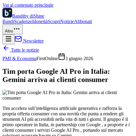
Vai al contenuto principale
Bandi
by diShine
Bandi
Scadenze
Idoneità
Scopri
Notizie
Abbonati
Altro
Newsletter
Tutte le notizie
PMI & Economia
FirstOnline
3 giugno 2026
Tim porta Google AI Pro in Italia:
Gemini arriva ai clienti consumer
Tim accelera sull’intelligenza artificiale generativa e rafforza la
propria offerta consumer con una novità che punta a rendere gli
strumenti AI più accessibili nella vita di tutti i giorni. Il gruppo è il
primo operatore in Italia, in partnership con Google , a proporre a i
clienti consumer i servizi Google AI Pro , portando sul mercato
soluzioni avanzate basate su Gemini.