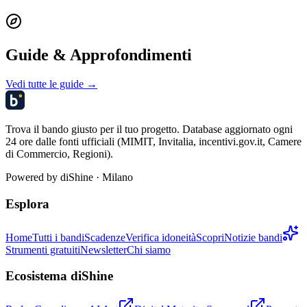
Guide & Approfondimenti
Vedi tutte le guide →
Trova il bando giusto per il tuo progetto. Database aggiornato ogni
24 ore dalle fonti ufficiali (MIMIT, Invitalia, incentivi.gov.it, Camere
di Commercio, Regioni).
Powered by
diShine
· Milano
Esplora
Home
Tutti i bandi
Scadenze
Verifica idoneità
Scopri
Notizie bandi
Strumenti gratuiti
Newsletter
Chi siamo
Ecosistema diShine