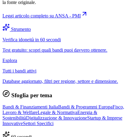
la fonte originale.
Leggi articolo completo su
ANSA - PMI
Strumento
Verifica idoneità in 60 secondi
Test gratuito: scopri quali bandi puoi davvero ottenere.
Esplora
Tutti i bandi attivi
Database aggiornato, filtri per regione, settore e dimensione.
Sfoglia per tema
Bandi & Finanziamenti Italia
Bandi & Programmi Europa
Fisco,
Lavoro & Welfare
Legale & Normativa
Energia &
Sostenibilità
Digitalizzazione & Innovazione
Startup & Imprese
Innovative
Settori Specifici
60 secondi