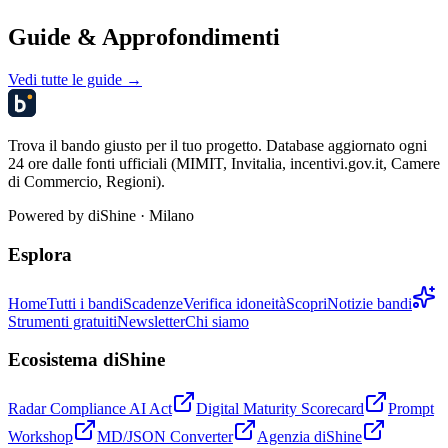
Guide & Approfondimenti
Vedi tutte le guide →
Trova il bando giusto per il tuo progetto. Database aggiornato ogni
24 ore dalle fonti ufficiali (MIMIT, Invitalia, incentivi.gov.it, Camere
di Commercio, Regioni).
Powered by
diShine
· Milano
Esplora
Home
Tutti i bandi
Scadenze
Verifica idoneità
Scopri
Notizie bandi
Strumenti gratuiti
Newsletter
Chi siamo
Ecosistema diShine
Radar Compliance AI Act
Digital Maturity Scorecard
Prompt
Workshop
MD/JSON Converter
Agenzia diShine