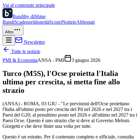
Vai al contenuto principale
Bandi
by diShine
Bandi
Scadenze
Idoneità
Scopri
Notizie
Abbonati
Altro
Newsletter
Tutte le notizie
PMI & Economia
ANSA - PMI
3 giugno 2026
Turco (M5S), l'Ocse proietta l'Italia
ultima per crescita, si metta fine allo
strazio
(ANSA) - ROMA, 03 GIU - "Le previsioni dell'Ocse proiettano
l'Italia all'ultimo posto per crescita del Pil nel 2026 e nel 2027 tra i
Paesi del G20; al penultimo posto nel 2026 e all'ultimo nel 2027 tra i
Paesi Ocse. Questo è uno strazio che si deve al Governo Meloni-
Giorgetti e che deve finire una volta per tutte.
Questo è un estratto. Per il contenuto completo e ufficiale, consulta