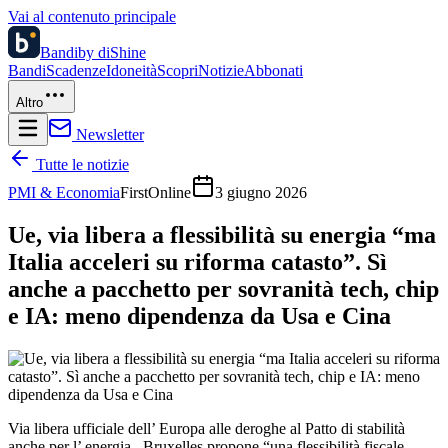
Vai al contenuto principale
Bandi
by diShine
Bandi
Scadenze
Idoneità
Scopri
Notizie
Abbonati
Altro
Newsletter
Tutte le notizie
PMI & Economia
FirstOnline
3 giugno 2026
Ue, via libera a flessibilità su energia “ma
Italia acceleri su riforma catasto”. Sì
anche a pacchetto per sovranità tech, chip
e IA: meno dipendenza da Usa e Cina
Via libera ufficiale dell’ Europa alle deroghe al Patto di stabilità
anche per l’ energia . Bruxelles propone “una flessibilità fiscale