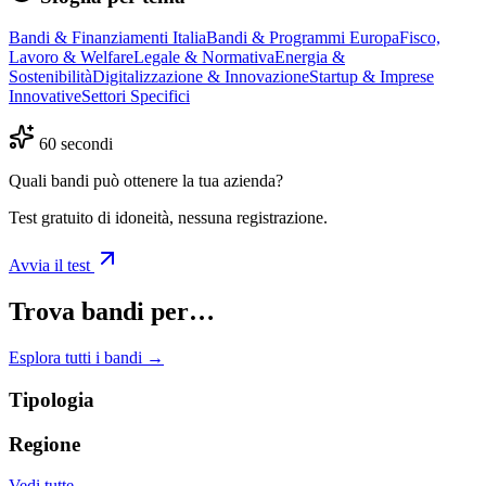
Bandi & Finanziamenti Italia
Bandi & Programmi Europa
Fisco,
Lavoro & Welfare
Legale & Normativa
Energia &
Sostenibilità
Digitalizzazione & Innovazione
Startup & Imprese
Innovative
Settori Specifici
60 secondi
Quali bandi può ottenere la tua azienda?
Test gratuito di idoneità, nessuna registrazione.
Avvia il test
Trova bandi per…
Esplora tutti i bandi →
Tipologia
Regione
Vedi tutte →