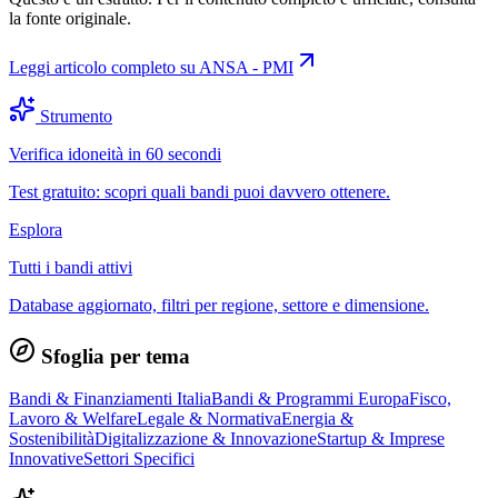
la fonte originale.
Leggi articolo completo su
ANSA - PMI
Strumento
Verifica idoneità in 60 secondi
Test gratuito: scopri quali bandi puoi davvero ottenere.
Esplora
Tutti i bandi attivi
Database aggiornato, filtri per regione, settore e dimensione.
Sfoglia per tema
Bandi & Finanziamenti Italia
Bandi & Programmi Europa
Fisco,
Lavoro & Welfare
Legale & Normativa
Energia &
Sostenibilità
Digitalizzazione & Innovazione
Startup & Imprese
Innovative
Settori Specifici