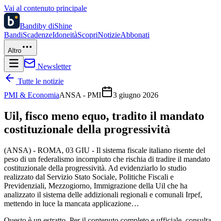
Vai al contenuto principale
Bandi
by diShine
Bandi
Scadenze
Idoneità
Scopri
Notizie
Abbonati
Altro
Newsletter
Tutte le notizie
PMI & Economia
ANSA - PMI
3 giugno 2026
Uil, fisco meno equo, tradito il mandato
costituzionale della progressività
(ANSA) - ROMA, 03 GIU - Il sistema fiscale italiano risente del
peso di un federalismo incompiuto che rischia di tradire il mandato
costituzionale della progressività. Ad evidenziarlo lo studio
realizzato dal Servizio Stato Sociale, Politiche Fiscali e
Previdenziali, Mezzogiorno, Immigrazione della Uil che ha
analizzato il sistema delle addizionali regionali e comunali Irpef,
mettendo in luce la mancata applicazione…
Questo è un estratto. Per il contenuto completo e ufficiale, consulta