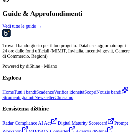
Guide & Approfondimenti
Vedi tutte le guide →
Trova il bando giusto per il tuo progetto. Database aggiornato ogni
24 ore dalle fonti ufficiali (MIMIT, Invitalia, incentivi.gov.it, Camere
di Commercio, Regioni).
Powered by
diShine
· Milano
Esplora
Home
Tutti i bandi
Scadenze
Verifica idoneità
Scopri
Notizie bandi
Strumenti gratuiti
Newsletter
Chi siamo
Ecosistema diShine
Radar Compliance AI Act
Digital Maturity Scorecard
Prompt
Workshop
MD/JSON Converter
Agenzia diShine