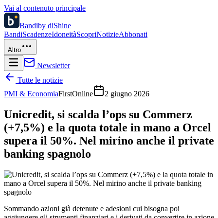
Vai al contenuto principale
Bandi
by diShine
Bandi
Scadenze
Idoneità
Scopri
Notizie
Abbonati
Altro
Newsletter
Tutte le notizie
PMI & Economia
FirstOnline
2 giugno 2026
Unicredit, si scalda l’ops su Commerz
(+7,5%) e la quota totale in mano a Orcel
supera il 50%. Nel mirino anche il private
banking spagnolo
Sommando azioni già detenute e adesioni cui bisogna poi
aggiungere gli strumenti finanziari e i derivati da convertire in azione