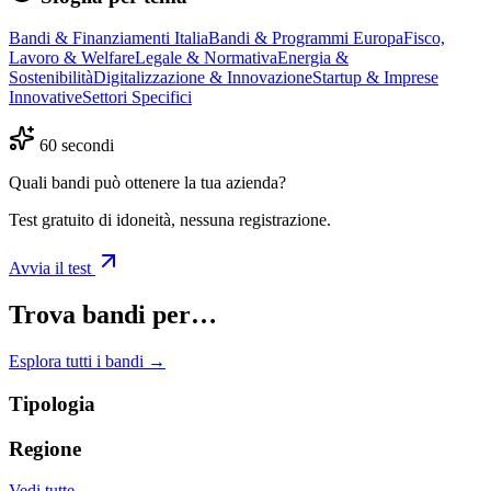
Bandi & Finanziamenti Italia
Bandi & Programmi Europa
Fisco,
Lavoro & Welfare
Legale & Normativa
Energia &
Sostenibilità
Digitalizzazione & Innovazione
Startup & Imprese
Innovative
Settori Specifici
60 secondi
Quali bandi può ottenere la tua azienda?
Test gratuito di idoneità, nessuna registrazione.
Avvia il test
Trova bandi per…
Esplora tutti i bandi →
Tipologia
Regione
Vedi tutte →