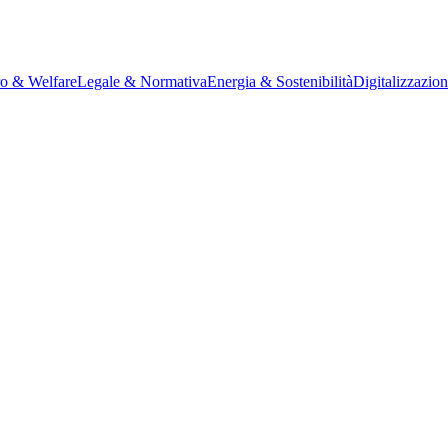
ro & Welfare
Legale & Normativa
Energia & Sostenibilità
Digitalizzazio