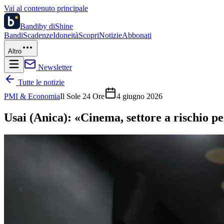
Vai al contenuto principale
Bandi
by diShine
Bandi
Scadenze
Idoneità
Scopri
Notizie
Abbonati
Altro
Newsletter
Tutte le notizie
PMI & Economia
Il Sole 24 Ore
4 giugno 2026
Usai (Anica): «Cinema, settore a rischio pe