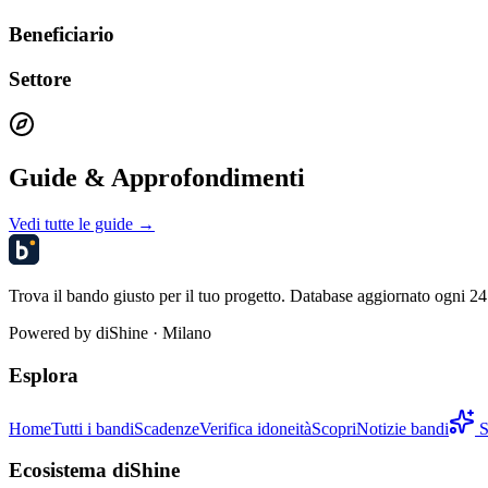
Beneficiario
Settore
Guide & Approfondimenti
Vedi tutte le guide →
Trova il bando giusto per il tuo progetto. Database aggiornato ogni 24 
Powered by
diShine
· Milano
Esplora
Home
Tutti i bandi
Scadenze
Verifica idoneità
Scopri
Notizie bandi
S
Ecosistema diShine