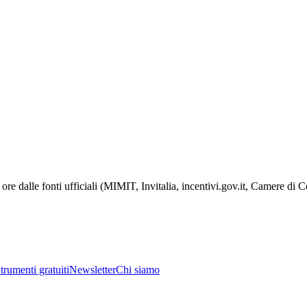
ore dalle fonti ufficiali (MIMIT, Invitalia, incentivi.gov.it, Camere di
trumenti gratuiti
Newsletter
Chi siamo