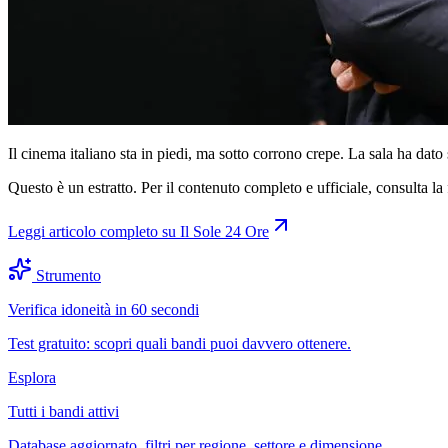
Il cinema italiano sta in piedi, ma sotto corrono crepe. La sala ha dato 
Questo è un estratto. Per il contenuto completo e ufficiale, consulta la 
Leggi articolo completo su
Il Sole 24 Ore
Strumento
Verifica idoneità in 60 secondi
Test gratuito: scopri quali bandi puoi davvero ottenere.
Esplora
Tutti i bandi attivi
Database aggiornato, filtri per regione, settore e dimensione.