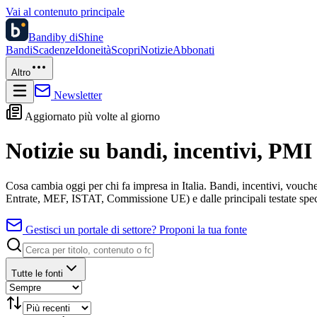
Vai al contenuto principale
Bandi
by diShine
Bandi
Scadenze
Idoneità
Scopri
Notizie
Abbonati
Altro
Newsletter
Aggiornato più volte al giorno
Notizie su bandi, incentivi, PMI 
Cosa cambia oggi per chi fa impresa in Italia. Bandi, incentivi, vouche
Entrate, MEF, ISTAT, Commissione UE) e dalle principali testate spec
Gestisci un portale di settore? Proponi la tua fonte
Tutte le fonti