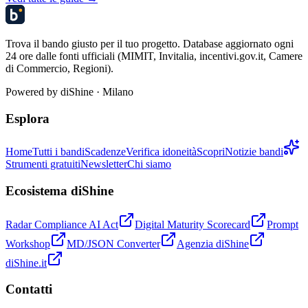
Trova il bando giusto per il tuo progetto. Database aggiornato ogni
24 ore dalle fonti ufficiali (MIMIT, Invitalia, incentivi.gov.it, Camere
di Commercio, Regioni).
Powered by
diShine
· Milano
Esplora
Home
Tutti i bandi
Scadenze
Verifica idoneità
Scopri
Notizie bandi
Strumenti gratuiti
Newsletter
Chi siamo
Ecosistema diShine
Radar Compliance AI Act
Digital Maturity Scorecard
Prompt
Workshop
MD/JSON Converter
Agenzia diShine
diShine.it
Contatti