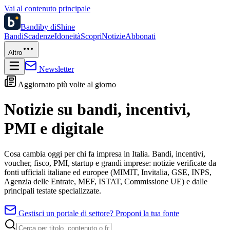
Vai al contenuto principale
Bandi
by diShine
Bandi
Scadenze
Idoneità
Scopri
Notizie
Abbonati
Altro
Newsletter
Aggiornato più volte al giorno
Notizie su bandi, incentivi,
PMI e digitale
Cosa cambia oggi per chi fa impresa in Italia. Bandi, incentivi,
voucher, fisco, PMI, startup e grandi imprese: notizie verificate da
fonti ufficiali italiane ed europee (MIMIT, Invitalia, GSE, INPS,
Agenzia delle Entrate, MEF, ISTAT, Commissione UE) e dalle
principali testate specializzate.
Gestisci un portale di settore? Proponi la tua fonte