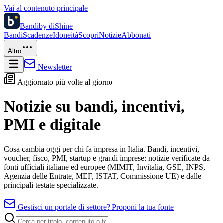
Vai al contenuto principale
Bandi
by diShine
Bandi
Scadenze
Idoneità
Scopri
Notizie
Abbonati
Altro
Newsletter
Aggiornato più volte al giorno
Notizie su bandi, incentivi,
PMI e digitale
Cosa cambia oggi per chi fa impresa in Italia. Bandi, incentivi,
voucher, fisco, PMI, startup e grandi imprese: notizie verificate da
fonti ufficiali italiane ed europee (MIMIT, Invitalia, GSE, INPS,
Agenzia delle Entrate, MEF, ISTAT, Commissione UE) e dalle
principali testate specializzate.
Gestisci un portale di settore? Proponi la tua fonte