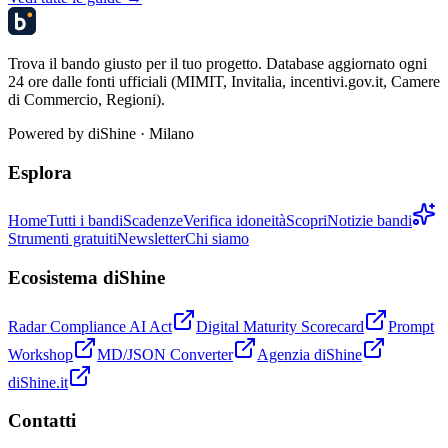
Trova il bando giusto per il tuo progetto. Database aggiornato ogni
24 ore dalle fonti ufficiali (MIMIT, Invitalia, incentivi.gov.it, Camere
di Commercio, Regioni).
Powered by
diShine
· Milano
Esplora
Home
Tutti i bandi
Scadenze
Verifica idoneità
Scopri
Notizie bandi
Strumenti gratuiti
Newsletter
Chi siamo
Ecosistema diShine
Radar Compliance AI Act
Digital Maturity Scorecard
Prompt
Workshop
MD/JSON Converter
Agenzia diShine
diShine.it
Contatti