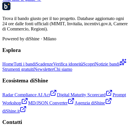
Trova il bando giusto per il tuo progetto. Database aggiornato ogni
24 ore dalle fonti ufficiali (MIMIT, Invitalia, incentivi.gov.it, Camere
di Commercio, Regioni).
Powered by
diShine
· Milano
Esplora
Home
Tutti i bandi
Scadenze
Verifica idoneità
Scopri
Notizie bandi
Strumenti gratuiti
Newsletter
Chi siamo
Ecosistema diShine
Radar Compliance AI Act
Digital Maturity Scorecard
Prompt
Workshop
MD/JSON Converter
Agenzia diShine
diShine.it
Contatti