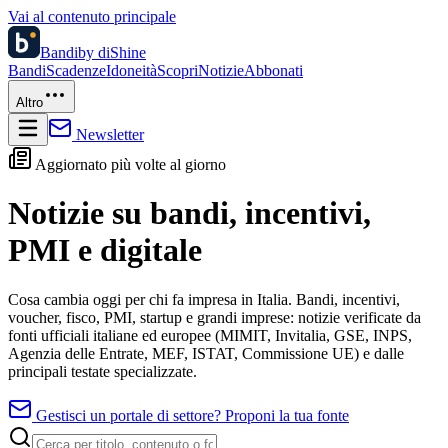
Vai al contenuto principale
Bandi
by diShine
Bandi
Scadenze
Idoneità
Scopri
Notizie
Abbonati
Altro
Newsletter
Aggiornato più volte al giorno
Notizie su bandi, incentivi,
PMI e digitale
Cosa cambia oggi per chi fa impresa in Italia. Bandi, incentivi,
voucher, fisco, PMI, startup e grandi imprese: notizie verificate da
fonti ufficiali italiane ed europee (MIMIT, Invitalia, GSE, INPS,
Agenzia delle Entrate, MEF, ISTAT, Commissione UE) e dalle
principali testate specializzate.
Gestisci un portale di settore? Proponi la tua fonte