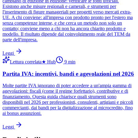
cambiano di edizione in edizione: verificare le fonti ufficiali.
Esistono anche misure regionali e camerali, e strumenti per
l'inserimento di figure manageriali per progetti verso mercati extra-
UE. A chi conviene: all'impresa con prodotto pronto per l'estero ma
senza competenze interne, e che cerca un metodo non solo un
contatto; conviene meno a chi non ha ancora chiarito prodotto e
modello. Il risultato dipende dal coinvolgimento reale del TEM da
parte dell'impresa.
Leggi
Lettura correlata
★
Hub
9
min
Partita IVA: incentivi, bandi e agevolazioni nel 2026
Molte partite IVA ignorano di poter accedere a un'ampia gamma di
agevolazioni: fiscali (come il regime forfettario), contributive e di
finanziamento. Questa guida chiarisce quali strumenti sono
disponibili nel 2026 per professionisti, consulenti, artigiani e piccoli
commercianti, dai bandi per la digitalizzazione al microcredito, fino
ai bonus assunzioni.
Leggi