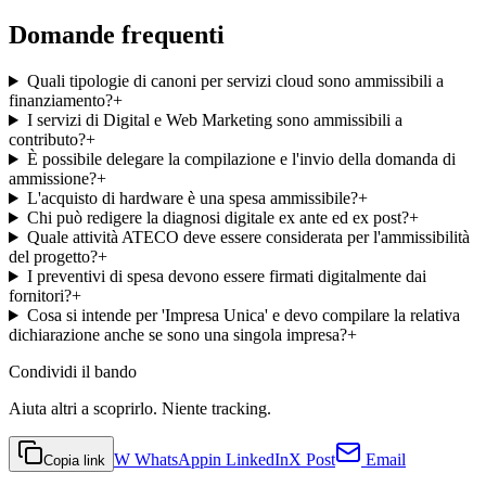
Domande frequenti
Quali tipologie di canoni per servizi cloud sono ammissibili a
finanziamento?
+
I servizi di Digital e Web Marketing sono ammissibili a
contributo?
+
È possibile delegare la compilazione e l'invio della domanda di
ammissione?
+
L'acquisto di hardware è una spesa ammissibile?
+
Chi può redigere la diagnosi digitale ex ante ed ex post?
+
Quale attività ATECO deve essere considerata per l'ammissibilità
del progetto?
+
I preventivi di spesa devono essere firmati digitalmente dai
fornitori?
+
Cosa si intende per 'Impresa Unica' e devo compilare la relativa
dichiarazione anche se sono una singola impresa?
+
Condividi
il bando
Aiuta altri a scoprirlo. Niente tracking.
W
WhatsApp
in
LinkedIn
X
Post
Email
Copia link