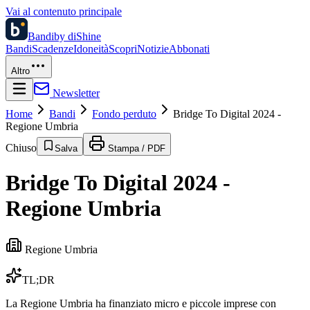
Vai al contenuto principale
Bandi
by diShine
Bandi
Scadenze
Idoneità
Scopri
Notizie
Abbonati
Altro
Newsletter
Home
Bandi
Fondo perduto
Bridge To Digital 2024 -
Regione Umbria
Chiuso
Salva
Stampa / PDF
Bridge To Digital 2024 -
Regione Umbria
Regione Umbria
TL;DR
La Regione Umbria ha finanziato micro e piccole imprese con