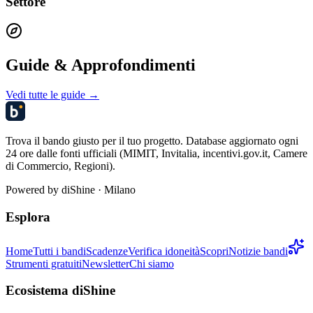
Settore
Guide & Approfondimenti
Vedi tutte le guide →
Trova il bando giusto per il tuo progetto. Database aggiornato ogni
24 ore dalle fonti ufficiali (MIMIT, Invitalia, incentivi.gov.it, Camere
di Commercio, Regioni).
Powered by
diShine
· Milano
Esplora
Home
Tutti i bandi
Scadenze
Verifica idoneità
Scopri
Notizie bandi
Strumenti gratuiti
Newsletter
Chi siamo
Ecosistema diShine