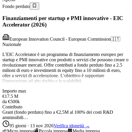
Fondo perduto
Finanziamenti per startup e PMI innovative - EIC
Accelerator (2026)
European Innovation Council - European Commission
🇮🇹
Nazionale
L'EIC Accelerator è un programma di finanziamento europeo per
startup e PMI innovative con prodotti o servizi che possono creare o
rivoluzionare mercati. Offre contributi a fondo perduto fino a 2.5
milioni di euro e investimenti in equity fino a 10 milioni di euro,
oltre a servizi di accelerazione. L'obiettivo è supportare
l'innovazione ad alto rischio e la scalabilità.
Importo max
€17.5 M
da
€500k
Contributo
Grant (fondo perduto) fino a €2,5M al 100% dei costi R&D
ammissibili…
95 giorni · 13 nov 2026
Verifica idoneità →
🌱
Micro impresa
🏬
Piccola impresa
🏢
Media impresa