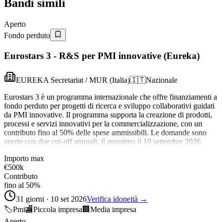
Bandi simili
Aperto
Fondo perduto
Eurostars 3 - R&S per PMI innovative (Eureka)
EUREKA Secretariat / MUR (Italia)
🇮🇹
Nazionale
Eurostars 3 è un programma internazionale che offre finanziamenti a
fondo perduto per progetti di ricerca e sviluppo collaborativi guidati
da PMI innovative. Il programma supporta la creazione di prodotti,
processi e servizi innovativi per la commercializzazione, con un
contributo fino al 50% delle spese ammissibili. Le domande sono
aperte con due cut-off annuali, il prossimo il 10 settembre 2026.
Importo max
€500k
Contributo
fino al 50%
31 giorni · 10 set 2026
Verifica idoneità →
🏷️
Pmi
🏬
Piccola impresa
🏢
Media impresa
Aperto