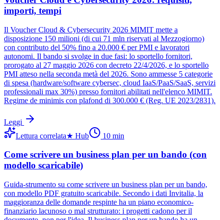
importi, tempi
Il Voucher Cloud & Cybersecurity 2026 MIMIT mette a
disposizione 150 milioni (di cui 71 mln riservati al Mezzogiorno)
con contributo del 50% fino a 20.000 € per PMI e lavoratori
autonomi. Il bando si svolge in due fasi: lo sportello fornitori,
prorogato al 27 maggio 2026 con decreto 22/4/2026, e lo sportello
PMI atteso nella seconda metà del 2026. Sono ammesse 5 categorie
di spesa (hardware/software cybersec, cloud IaaS/PaaS/SaaS, servizi
professionali max 30%) presso fornitori abilitati nell'elenco MIMIT.
Regime de minimis con plafond di 300.000 € (Reg. UE 2023/2831).
Leggi
Lettura correlata
★
Hub
10
min
Come scrivere un business plan per un bando (con
modello scaricabile)
Guida-strumento su come scrivere un business plan per un bando,
con modello PDF gratuito scaricabile. Secondo i dati Invitalia, la
maggioranza delle domande respinte ha un piano economico-
finanziario lacunoso o mal strutturato: i progetti cadono per il
documento, non per l'idea. Il business plan per un bando ha un