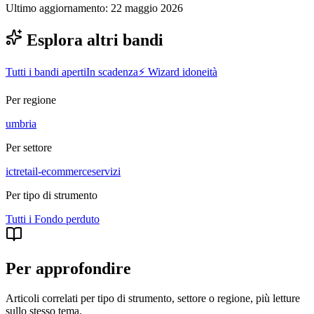
Ultimo aggiornamento:
22 maggio 2026
Esplora altri bandi
Tutti i bandi aperti
In scadenza
⚡ Wizard idoneità
Per regione
umbria
Per settore
ict
retail-ecommerce
servizi
Per tipo di strumento
Tutti i
Fondo perduto
Per approfondire
Articoli correlati per tipo di strumento, settore o regione
, più letture
sullo stesso tema.