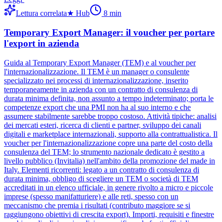
Lettura correlata
★
Hub
8
min
Temporary Export Manager: il voucher per portare
l'export in azienda
Guida al Temporary Export Manager (TEM) e al voucher per
l'internazionalizzazione. Il TEM è un manager o consulente
specializzato nei processi di internazionalizzazione, inserito
temporaneamente in azienda con un contratto di consulenza di
durata minima definita, non assunto a tempo indeterminato; porta le
competenze export che una PMI non ha al suo interno e che
assumere stabilmente sarebbe troppo costoso. Attività tipiche: analisi
dei mercati esteri, ricerca di clienti e partner, sviluppo dei canali
digitali e marketplace internazionali, supporto alla contrattualistica. Il
voucher per l'internazionalizzazione copre una parte del costo della
consulenza del TEM; lo strumento nazionale dedicato è gestito a
livello pubblico (Invitalia) nell'ambito della promozione del made in
Italy. Elementi ricorrenti: legato a un contratto di consulenza di
durata minima, obbligo di scegliere un TEM o società di TEM
accreditati in un elenco ufficiale, in genere rivolto a micro e piccole
imprese (spesso manifatturiere) e alle reti, spesso con un
meccanismo che premia i risultati (contributo maggiore se si
raggiungono obiettivi di crescita export). Importi, requisiti e finestre