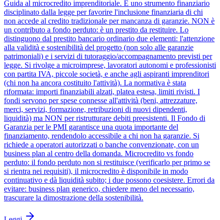
Guida al microcredito imprenditoriale. È uno strumento finanziario
disciplinato dalla legge per favorire l'inclusione finanziaria di chi
non accede al credito tradizionale per mancanza di garanzie. NON è
un contributo a fondo perduto: è un prestito da restituire. Lo
distinguono dal prestito bancario ordinario due elementi: l'attenzione
alla validità e sostenibilità del progetto (non solo alle garanzie
patrimoniali) e i servizi di tutoraggio/accompagnamento previsti per
legge. Si rivolge a microimprese, lavoratori autonomi e professionisti
con partita IVA, piccole società, e anche agli aspiranti imprenditori
(chi non ha ancora costituito l'attività). La normativa è stata
riformata: importi finanziabili alzati, platea estesa, limiti rivisti. I
fondi servono per spese connesse all'attività (beni, attrezzature,
merci, servizi, formazione, retribuzioni di nuovi dipendenti,
liquidità) ma NON per ristrutturare debiti preesistenti. Il Fondo di
Garanzia per le PMI garantisce una quota importante del
finanziamento, rendendolo accessibile a chi non ha garanzie. Si
richiede a operatori autorizzati o banche convenzionate, con un
business plan al centro della domanda. Microcredito vs fondo
perduto: il fondo perduto non si restituisce (verificarlo per primo se
si rientra nei requisiti), il microcredito è disponibile in modo
continuativo e dà liquidità subito; i due possono coesistere. Errori da
evitare: business plan generico, chiedere meno del necessario,
trascurare la dimostrazione della sostenibilità.
Leggi