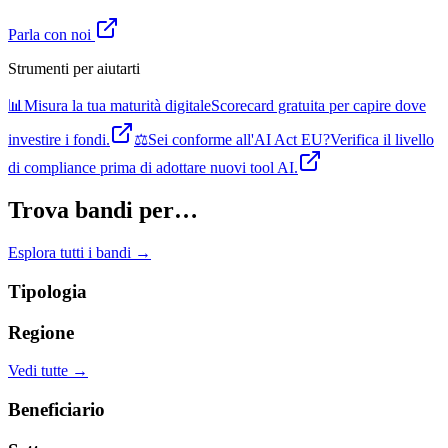
Parla con noi
Strumenti per aiutarti
📊
Misura la tua maturità digitale
Scorecard gratuita per capire dove
investire i fondi.
⚖️
Sei conforme all'AI Act EU?
Verifica il livello
di compliance prima di adottare nuovi tool AI.
Trova bandi per…
Esplora tutti i bandi →
Tipologia
Regione
Vedi tutte →
Beneficiario