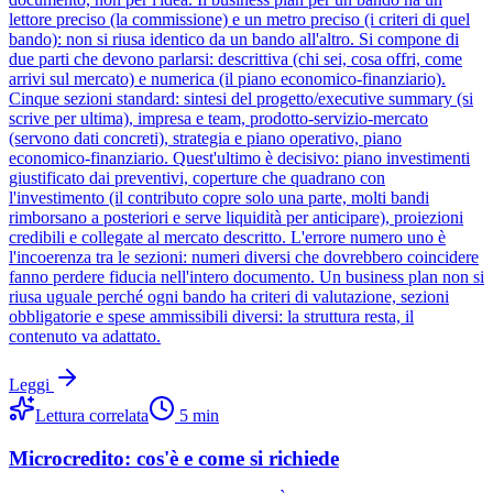
lettore preciso (la commissione) e un metro preciso (i criteri di quel
bando): non si riusa identico da un bando all'altro. Si compone di
due parti che devono parlarsi: descrittiva (chi sei, cosa offri, come
arrivi sul mercato) e numerica (il piano economico-finanziario).
Cinque sezioni standard: sintesi del progetto/executive summary (si
scrive per ultima), impresa e team, prodotto-servizio-mercato
(servono dati concreti), strategia e piano operativo, piano
economico-finanziario. Quest'ultimo è decisivo: piano investimenti
giustificato dai preventivi, coperture che quadrano con
l'investimento (il contributo copre solo una parte, molti bandi
rimborsano a posteriori e serve liquidità per anticipare), proiezioni
credibili e collegate al mercato descritto. L'errore numero uno è
l'incoerenza tra le sezioni: numeri diversi che dovrebbero coincidere
fanno perdere fiducia nell'intero documento. Un business plan non si
riusa uguale perché ogni bando ha criteri di valutazione, sezioni
obbligatorie e spese ammissibili diversi: la struttura resta, il
contenuto va adattato.
Leggi
Lettura correlata
5
min
Microcredito: cos'è e come si richiede