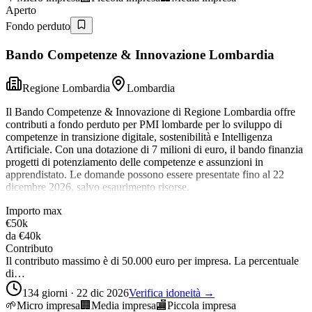
Aperto
Fondo perduto
Bando Competenze & Innovazione Lombardia
Regione Lombardia
Lombardia
Il Bando Competenze & Innovazione di Regione Lombardia offre
contributi a fondo perduto per PMI lombarde per lo sviluppo di
competenze in transizione digitale, sostenibilità e Intelligenza
Artificiale. Con una dotazione di 7 milioni di euro, il bando finanzia
progetti di potenziamento delle competenze e assunzioni in
apprendistato. Le domande possono essere presentate fino al 22
dicembre 2026, salvo esaurimento risorse.
Importo max
€50k
da
€40k
Contributo
Il contributo massimo è di 50.000 euro per impresa. La percentuale
di…
134 giorni · 22 dic 2026
Verifica idoneità →
🌱
Micro impresa
🏢
Media impresa
🏬
Piccola impresa