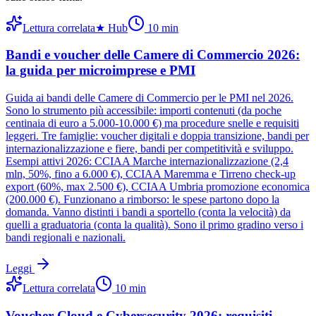
Lettura correlata
★
Hub
10
min
Bandi e voucher delle Camere di Commercio 2026:
la guida per microimprese e PMI
Guida ai bandi delle Camere di Commercio per le PMI nel 2026.
Sono lo strumento più accessibile: importi contenuti (da poche
centinaia di euro a 5.000-10.000 €) ma procedure snelle e requisiti
leggeri. Tre famiglie: voucher digitali e doppia transizione, bandi per
internazionalizzazione e fiere, bandi per competitività e sviluppo.
Esempi attivi 2026: CCIAA Marche internazionalizzazione (2,4
mln, 50%, fino a 6.000 €), CCIAA Maremma e Tirreno check-up
export (60%, max 2.500 €), CCIAA Umbria promozione economica
(200.000 €). Funzionano a rimborso: le spese partono dopo la
domanda. Vanno distinti i bandi a sportello (conta la velocità) da
quelli a graduatoria (conta la qualità). Sono il primo gradino verso i
bandi regionali e nazionali.
Leggi
Lettura correlata
10
min
Voucher Cloud e Cybersecurity 2026: requisiti,