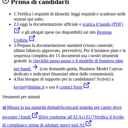
Prima di candidarti
1.
Verifica i requisiti di idoneità:
leggi requisiti e scadenze nelle
sezioni qui sotto.
2.
Leggi la documentazione ufficiale e
scarica il bando (PDF)
e gli allegati spese (se disponibili) sul sito
Regione
Umbria
.
3
.
Prepara la documentazione standard (visura camerale,
ultimo bilancio approvato, preventivi). Per il business plan e la
sequenza completa dei 15 documenti usa i nostri strumenti
gratuiti: la
checklist passo-passo e il modello di business plan
per bandi
(con domande-guida, Business Model Canvas
dedicato e indicatori finanziari attesi dalle commissioni).
4
.
Hai bisogno di supporto per la candidatura? Scrivici a
kevin@dishine.it
o usa il
contact form
.
Strumenti per aiutarti
📊
Misura la tua maturità digitale
Scorecard gratuita per capire dove
investire i fondi.
⚖️
Sei conforme all'AI Act EU?
Verifica il livello
di compliance prima di adottare nuovi tool AI.