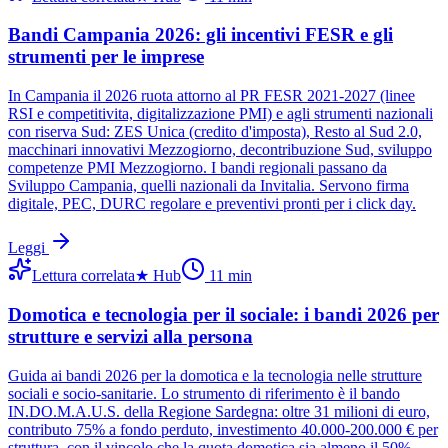
Bandi Campania 2026: gli incentivi FESR e gli
strumenti per le imprese
In Campania il 2026 ruota attorno al PR FESR 2021-2027 (linee
RSI e competitivita, digitalizzazione PMI) e agli strumenti nazionali
con riserva Sud: ZES Unica (credito d'imposta), Resto al Sud 2.0,
macchinari innovativi Mezzogiorno, decontribuzione Sud, sviluppo
competenze PMI Mezzogiorno. I bandi regionali passano da
Sviluppo Campania, quelli nazionali da Invitalia. Servono firma
digitale, PEC, DURC regolare e preventivi pronti per i click day.
Leggi
Lettura correlata
★
Hub
11
min
Domotica e tecnologia per il sociale: i bandi 2026 per
strutture e servizi alla persona
Guida ai bandi 2026 per la domotica e la tecnologia nelle strutture
sociali e socio-sanitarie. Lo strumento di riferimento è il bando
IN.DO.M.A.U.S. della Regione Sardegna: oltre 31 milioni di euro,
contributo 75% a fondo perduto, investimento 40.000-200.000 € per
struttura, con il vincolo che la quota domotica sia almeno il 50%.