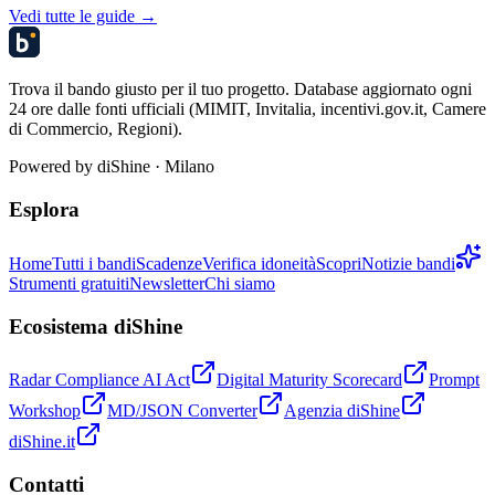
Vedi tutte le guide →
Trova il bando giusto per il tuo progetto. Database aggiornato ogni
24 ore dalle fonti ufficiali (MIMIT, Invitalia, incentivi.gov.it, Camere
di Commercio, Regioni).
Powered by
diShine
· Milano
Esplora
Home
Tutti i bandi
Scadenze
Verifica idoneità
Scopri
Notizie bandi
Strumenti gratuiti
Newsletter
Chi siamo
Ecosistema diShine
Radar Compliance AI Act
Digital Maturity Scorecard
Prompt
Workshop
MD/JSON Converter
Agenzia diShine
diShine.it
Contatti