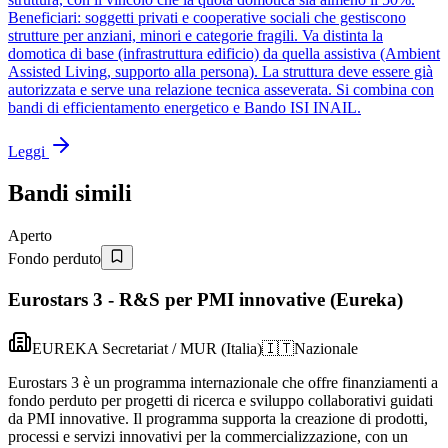
Beneficiari: soggetti privati e cooperative sociali che gestiscono
strutture per anziani, minori e categorie fragili. Va distinta la
domotica di base (infrastruttura edificio) da quella assistiva (Ambient
Assisted Living, supporto alla persona). La struttura deve essere già
autorizzata e serve una relazione tecnica asseverata. Si combina con
bandi di efficientamento energetico e Bando ISI INAIL.
Leggi
Bandi simili
Aperto
Fondo perduto
Eurostars 3 - R&S per PMI innovative (Eureka)
EUREKA Secretariat / MUR (Italia)
🇮🇹
Nazionale
Eurostars 3 è un programma internazionale che offre finanziamenti a
fondo perduto per progetti di ricerca e sviluppo collaborativi guidati
da PMI innovative. Il programma supporta la creazione di prodotti,
processi e servizi innovativi per la commercializzazione, con un