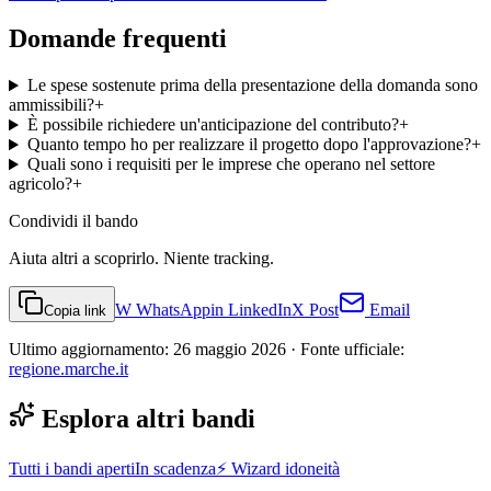
Domande frequenti
Le spese sostenute prima della presentazione della domanda sono
ammissibili?
+
È possibile richiedere un'anticipazione del contributo?
+
Quanto tempo ho per realizzare il progetto dopo l'approvazione?
+
Quali sono i requisiti per le imprese che operano nel settore
agricolo?
+
Condividi
il bando
Aiuta altri a scoprirlo. Niente tracking.
W
WhatsApp
in
LinkedIn
X
Post
Email
Copia link
Ultimo aggiornamento:
26 maggio 2026
· Fonte ufficiale:
regione.marche.it
Esplora altri bandi
Tutti i bandi aperti
In scadenza
⚡ Wizard idoneità