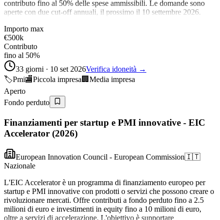
contributo fino al 50% delle spese ammissibili. Le domande sono
aperte con due cut-off annuali, il prossimo il 10 settembre 2026.
Importo max
€500k
Contributo
fino al 50%
33 giorni · 10 set 2026
Verifica idoneità →
🏷️
Pmi
🏬
Piccola impresa
🏢
Media impresa
Aperto
Fondo perduto
Finanziamenti per startup e PMI innovative - EIC
Accelerator (2026)
European Innovation Council - European Commission
🇮🇹
Nazionale
L'EIC Accelerator è un programma di finanziamento europeo per
startup e PMI innovative con prodotti o servizi che possono creare o
rivoluzionare mercati. Offre contributi a fondo perduto fino a 2.5
milioni di euro e investimenti in equity fino a 10 milioni di euro,
oltre a servizi di accelerazione. L'obiettivo è supportare