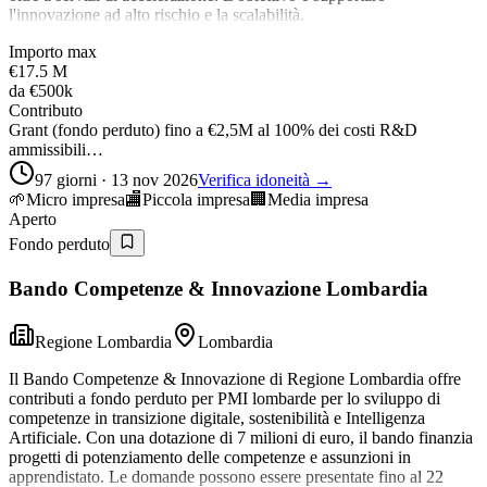
l'innovazione ad alto rischio e la scalabilità.
Importo max
€17.5 M
da
€500k
Contributo
Grant (fondo perduto) fino a €2,5M al 100% dei costi R&D
ammissibili…
97 giorni · 13 nov 2026
Verifica idoneità →
🌱
Micro impresa
🏬
Piccola impresa
🏢
Media impresa
Aperto
Fondo perduto
Bando Competenze & Innovazione Lombardia
Regione Lombardia
Lombardia
Il Bando Competenze & Innovazione di Regione Lombardia offre
contributi a fondo perduto per PMI lombarde per lo sviluppo di
competenze in transizione digitale, sostenibilità e Intelligenza
Artificiale. Con una dotazione di 7 milioni di euro, il bando finanzia
progetti di potenziamento delle competenze e assunzioni in
apprendistato. Le domande possono essere presentate fino al 22