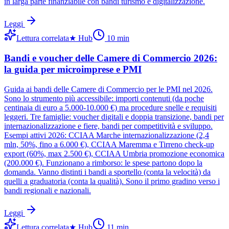
in larga parte finanziabile con bandi turismo e digitalizzazione.
Leggi
Lettura correlata
★
Hub
10
min
Bandi e voucher delle Camere di Commercio 2026:
la guida per microimprese e PMI
Guida ai bandi delle Camere di Commercio per le PMI nel 2026.
Sono lo strumento più accessibile: importi contenuti (da poche
centinaia di euro a 5.000-10.000 €) ma procedure snelle e requisiti
leggeri. Tre famiglie: voucher digitali e doppia transizione, bandi per
internazionalizzazione e fiere, bandi per competitività e sviluppo.
Esempi attivi 2026: CCIAA Marche internazionalizzazione (2,4
mln, 50%, fino a 6.000 €), CCIAA Maremma e Tirreno check-up
export (60%, max 2.500 €), CCIAA Umbria promozione economica
(200.000 €). Funzionano a rimborso: le spese partono dopo la
domanda. Vanno distinti i bandi a sportello (conta la velocità) da
quelli a graduatoria (conta la qualità). Sono il primo gradino verso i
bandi regionali e nazionali.
Leggi
Lettura correlata
★
Hub
11
min