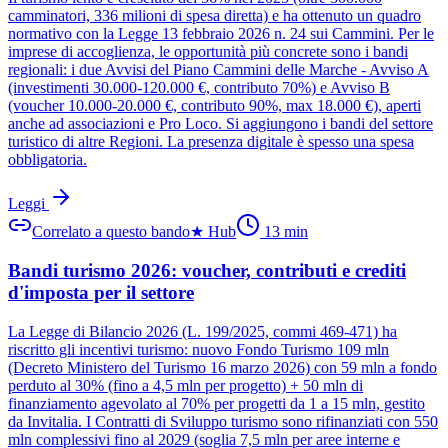
camminatori, 336 milioni di spesa diretta) e ha ottenuto un quadro
normativo con la Legge 13 febbraio 2026 n. 24 sui Cammini. Per le
imprese di accoglienza, le opportunità più concrete sono i bandi
regionali: i due Avvisi del Piano Cammini delle Marche - Avviso A
(investimenti 30.000-120.000 €, contributo 70%) e Avviso B
(voucher 10.000-20.000 €, contributo 90%, max 18.000 €), aperti
anche ad associazioni e Pro Loco. Si aggiungono i bandi del settore
turistico di altre Regioni. La presenza digitale è spesso una spesa
obbligatoria.
Leggi
Correlato a questo bando
★
Hub
13
min
Bandi turismo 2026: voucher, contributi e crediti
d'imposta per il settore
La Legge di Bilancio 2026 (L. 199/2025, commi 469-471) ha
riscritto gli incentivi turismo: nuovo Fondo Turismo 109 mln
(Decreto Ministero del Turismo 16 marzo 2026) con 59 mln a fondo
perduto al 30% (fino a 4,5 mln per progetto) + 50 mln di
finanziamento agevolato al 70% per progetti da 1 a 15 mln, gestito
da Invitalia. I Contratti di Sviluppo turismo sono rifinanziati con 550
mln complessivi fino al 2029 (soglia 7,5 mln per aree interne e