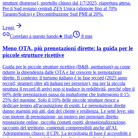
strutture dismesse), sportello chiuso dal 1/7/2025, riapertura attesa.
Per il Sud restano centrali ZES Unica (aliquote fino al 70%
Taranto/Sulcis) e Decontribuzione Sud PMI al 20%.
Leggi
Correlato a questo bando
★
Hub
8
min
Meno OTA, più prenotazioni dirette: la guida per le
piccole strutture ricettive
Guida per le piccole strutture ricettive (B&B, agriturismi) su come
ridurre la dipendenza dalle OTA e far crescere le prenotazioni
dirette. Il contesto: il turismo italiano è in fase record (2025 anno
record, stranieri oltre gli italiani per presenze), ma per la piccola
struttura il record di arrivi non si traduce in redditività, perché oltre il
60% delle prenotazioni passa da piattaforme che trattengono il 15-
25% del margine. Solo il 16% delle piccole strutture riesce a
dedicare tempo all'acquisizione di ospiti. Le prenotazioni dirette
danno margini più alti, dati del cliente e resilienza. Le sette leve: sito
con motore di prenotazione, un motivo per prenotare diretto,
reputazione online, raccolta contatti ospiti, destagionalizzazione,
racconto del territorio, contenuti comprensibili anche all'AI.
Adempimento chiave: il CIN. La tecnologia di base è accessibile e