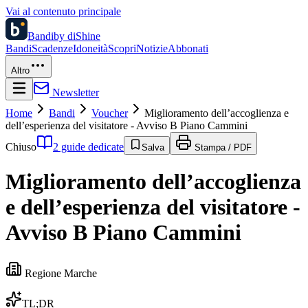
Vai al contenuto principale
Bandi
by diShine
Bandi
Scadenze
Idoneità
Scopri
Notizie
Abbonati
Altro
Newsletter
Home
Bandi
Voucher
Miglioramento dell’accoglienza e
dell’esperienza del visitatore - Avviso B Piano Cammini
Chiuso
2 guide dedicate
Salva
Stampa / PDF
Miglioramento dell’accoglienza
e dell’esperienza del visitatore -
Avviso B Piano Cammini
Regione Marche
TL;DR