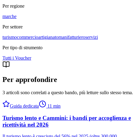
Per regione
marche
Per settore
turismo
commercio
artigianato
manifatturiero
servizi
Per tipo di strumento
Tutti i
Voucher
Per approfondire
3 articoli sono correlati a questo bando
, più letture sullo stesso tema.
Guida dedicata
11
min
Turismo lento e Cammini: i bandi per accoglienza e
ricettività nel 2026
Il turismo lento è cresciuto del 56% nel 2025 (oltre 300.000