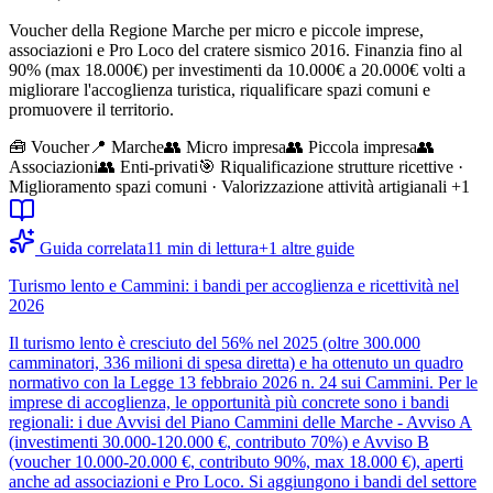
Voucher della Regione Marche per micro e piccole imprese,
associazioni e Pro Loco del cratere sismico 2016. Finanzia fino al
90% (max 18.000€) per investimenti da 10.000€ a 20.000€ volti a
migliorare l'accoglienza turistica, riqualificare spazi comuni e
promuovere il territorio.
🧰
Voucher
📍 Marche
👥
Micro impresa
👥
Piccola impresa
👥
Associazioni
👥
Enti-privati
🎯
Riqualificazione strutture ricettive ·
Miglioramento spazi comuni · Valorizzazione attività artigianali
+1
Guida correlata
11
min di lettura
+
1
altre guide
Turismo lento e Cammini: i bandi per accoglienza e ricettività nel
2026
Il turismo lento è cresciuto del 56% nel 2025 (oltre 300.000
camminatori, 336 milioni di spesa diretta) e ha ottenuto un quadro
normativo con la Legge 13 febbraio 2026 n. 24 sui Cammini. Per le
imprese di accoglienza, le opportunità più concrete sono i bandi
regionali: i due Avvisi del Piano Cammini delle Marche - Avviso A
(investimenti 30.000-120.000 €, contributo 70%) e Avviso B
(voucher 10.000-20.000 €, contributo 90%, max 18.000 €), aperti
anche ad associazioni e Pro Loco. Si aggiungono i bandi del settore