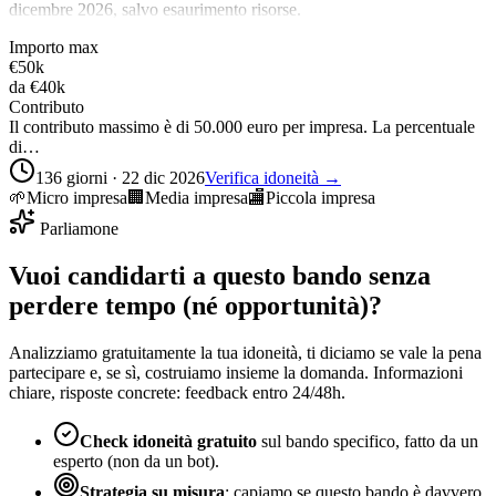
dicembre 2026, salvo esaurimento risorse.
Importo max
€50k
da
€40k
Contributo
Il contributo massimo è di 50.000 euro per impresa. La percentuale
di…
136 giorni · 22 dic 2026
Verifica idoneità →
🌱
Micro impresa
🏢
Media impresa
🏬
Piccola impresa
Parliamone
Vuoi candidarti a questo bando senza
perdere tempo (né opportunità)?
Analizziamo gratuitamente la tua idoneità, ti diciamo se vale la pena
partecipare e, se sì, costruiamo insieme la domanda. Informazioni
chiare, risposte concrete: feedback entro 24/48h.
Check idoneità gratuito
sul bando specifico, fatto da un
esperto (non da un bot).
Strategia su misura
: capiamo se questo bando è davvero