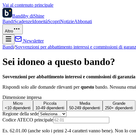
Vai al contenuto principale
Bandi
by diShine
Bandi
Scadenze
Idoneità
Scopri
Notizie
Abbonati
Altro
Newsletter
Bandi
/
Sovvenzioni per abbattimento interessi e commissioni di garan
Sei idoneo a questo bando?
Sovvenzioni per abbattimento interessi e commissioni di garanzi
Rispondi solo alle domande rilevanti per
questo
bando. Nessuna email 
Dimensione impresa
Micro
Piccola
Media
Grande
<10 dipendenti
10-49 dipendenti
50-249 dipendenti
250+ dipendenti
Regione della sede
Codice ATECO principale
Es. 62.01.00 (anche solo i primi 2-4 caratteri vanno bene). Non lo co