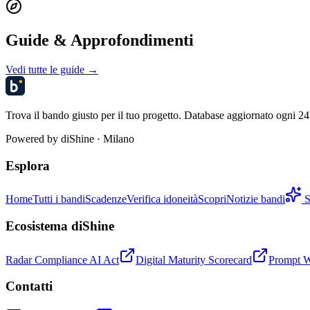
Guide & Approfondimenti
Vedi tutte le guide →
Trova il bando giusto per il tuo progetto. Database aggiornato ogni 24 
Powered by
diShine
· Milano
Esplora
Home
Tutti i bandi
Scadenze
Verifica idoneità
Scopri
Notizie bandi
S
Ecosistema diShine
Radar Compliance AI Act
Digital Maturity Scorecard
Prompt 
Contatti