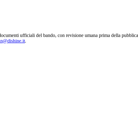
 dai documenti ufficiali del bando, con revisione umana prima della pu
in@dishine.it
.