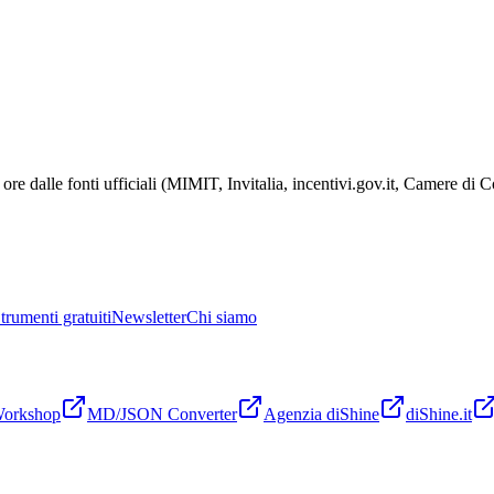
ore dalle fonti ufficiali (MIMIT, Invitalia, incentivi.gov.it, Camere di
trumenti gratuiti
Newsletter
Chi siamo
Workshop
MD/JSON Converter
Agenzia diShine
diShine.it